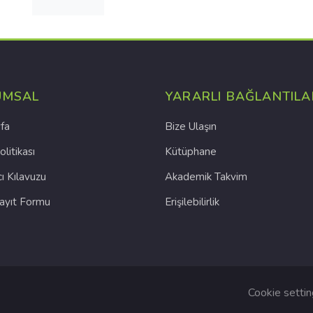
UMSAL
YARARLI BAĞLANTILA
fa
Bize Ulaşın
olitikası
Kütüphane
cı Kılavuzu
Akademik Takvim
Kayıt Formu
Erişilebilirlik
Cookie setti