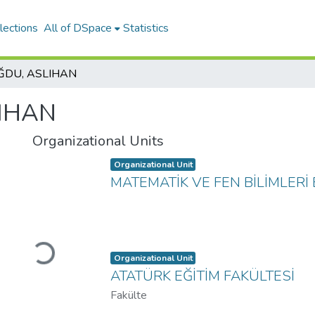
lections
All of DSpace
Statistics
ĞDU, ASLIHAN
IHAN
Organizational Units
Item type:
,
Organizational Unit
MATEMATİK VE FEN BİLİMLERİ
Loading...
Item type:
,
Organizational Unit
ATATÜRK EĞİTİM FAKÜLTESİ
Fakülte