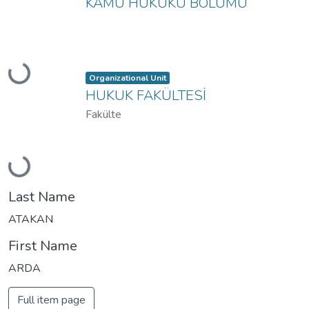
KAMU HUKUKU BÖLÜMÜ
Loading...
Item type:
,
Organizational Unit
HUKUK FAKÜLTESİ
Fakülte
Loading...
Last Name
ATAKAN
First Name
ARDA
Full item page