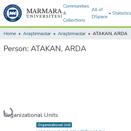
Communities
All of
&
Statistic
DSpace
Collections
Home
Araştırmacılar
Araştırmacılar
ATAKAN, ARDA
Person:
ATAKAN, ARDA
Loading...
Organizational Units
Item type:
,
Organizational Unit