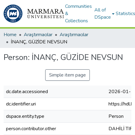
Communities
All of
&
Statistic
DSpace
Collections
Home
Araştırmacılar
Araştırmacılar
İNANÇ, GÜZİDE NEVSUN
Person:
İNANÇ, GÜZİDE NEVSUN
Simple item page
dc.date.accessioned
2026-01-1
dc.identifier.uri
https://hdl
dspace.entity.type
Person
person.contributor.other
DAHİLİ TIP