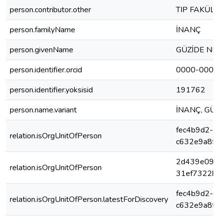
person.contributor.other
TIP FAKÜLT
person.familyName
İNANÇ
person.givenName
GÜZİDE N
person.identifier.orcid
0000-0003
person.identifier.yoksisid
191762
person.name.variant
İNANÇ, GÜ
fec4b9d2-
relation.isOrgUnitOfPerson
c632e9a8f
2d439e09-
relation.isOrgUnitOfPerson
31ef7322b
fec4b9d2-
relation.isOrgUnitOfPerson.latestForDiscovery
c632e9a8f