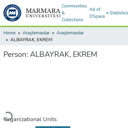
Communities
All of
&
Statistic
DSpace
Collections
Home
Araştırmacılar
Araştırmacılar
ALBAYRAK, EKREM
Person:
ALBAYRAK, EKREM
Loading...
Organizational Units