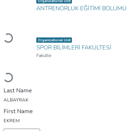
Item type:
,
Organizational Unit
ANTRENÖRLÜK EĞİTİMİ BÖLÜMÜ
Loading...
Item type:
,
Organizational Unit
SPOR BİLİMLERİ FAKÜLTESİ
Fakülte
Loading...
Last Name
ALBAYRAK
First Name
EKREM