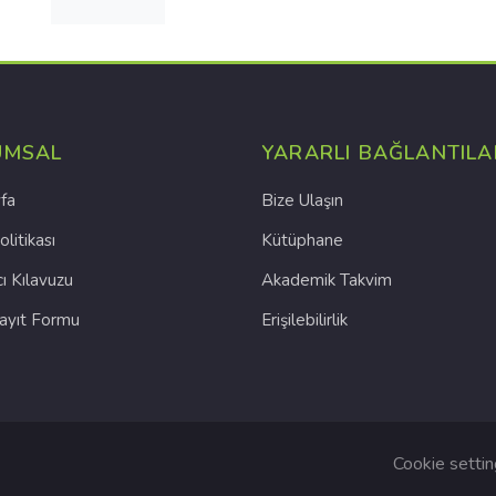
UMSAL
YARARLI BAĞLANTILA
fa
Bize Ulaşın
olitikası
Kütüphane
cı Kılavuzu
Akademik Takvim
Kayıt Formu
Erişilebilirlik
Cookie setti