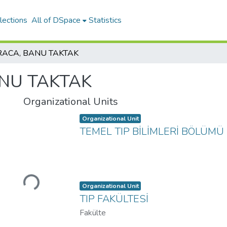
lections
All of DSpace
Statistics
RACA, BANU TAKTAK
NU TAKTAK
Organizational Units
Item type:
,
Organizational Unit
TEMEL TIP BİLİMLERİ BÖLÜMÜ
Loading...
Item type:
,
Organizational Unit
TIP FAKÜLTESİ
Fakülte