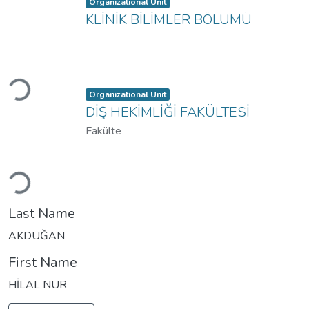
Item type:
,
Organizational Unit
KLİNİK BİLİMLER BÖLÜMÜ
Loading...
Item type:
,
Organizational Unit
DİŞ HEKİMLİĞİ FAKÜLTESİ
Fakülte
Loading...
Last Name
AKDUĞAN
First Name
HİLAL NUR