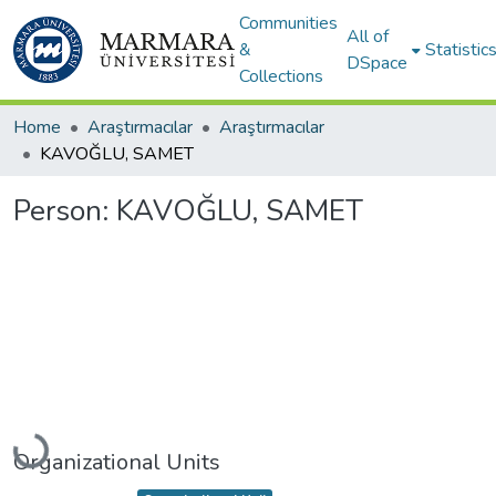
Communities
All of
&
Statistic
DSpace
Collections
Home
Araştırmacılar
Araştırmacılar
KAVOĞLU, SAMET
Person:
KAVOĞLU, SAMET
Loading...
Organizational Units