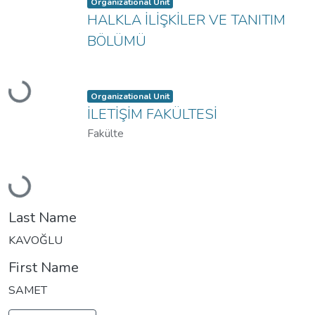
Item type:
,
Organizational Unit
HALKLA İLİŞKİLER VE TANITIM
BÖLÜMÜ
Loading...
Item type:
,
Organizational Unit
İLETİŞİM FAKÜLTESİ
Fakülte
Loading...
Last Name
KAVOĞLU
First Name
SAMET