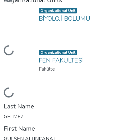
Loading...
Organizational Units
Item type:
,
Organizational Unit
BİYOLOJİ BÖLÜMÜ
Loading...
Item type:
,
Organizational Unit
FEN FAKÜLTESİ
Fakülte
Loading...
Last Name
GELMEZ
First Name
GÜLŞEN ALTINKANAT