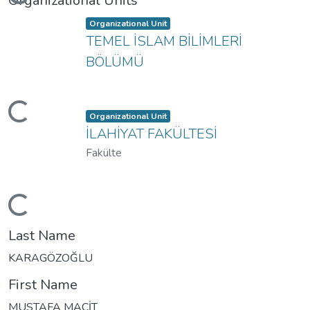
Loading...
Organizational Units
Item type:
,
Organizational Unit
TEMEL İSLAM BİLİMLERİ
BÖLÜMÜ
Loading...
Item type:
,
Organizational Unit
İLAHİYAT FAKÜLTESİ
Fakülte
Loading...
Last Name
KARAGÖZOĞLU
First Name
MUSTAFA MACİT