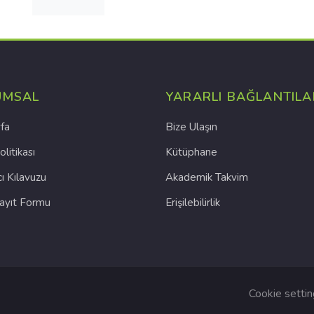
UMSAL
YARARLI BAĞLANTILA
fa
Bize Ulaşın
olitikası
Kütüphane
cı Kılavuzu
Akademik Takvim
Kayıt Formu
Erişilebilirlik
Cookie setti