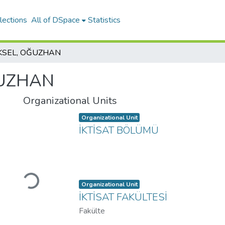
lections
All of DSpace
Statistics
KSEL, OĞUZHAN
ĞUZHAN
Organizational Units
Item type:
,
Organizational Unit
İKTİSAT BÖLÜMÜ
Loading...
Item type:
,
Organizational Unit
İKTİSAT FAKÜLTESİ
Fakülte