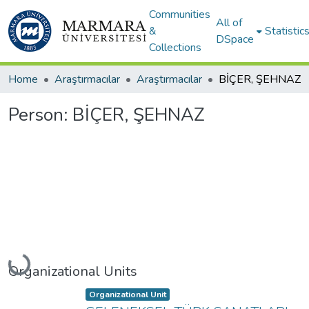
Communities
All of
&
Statistic
DSpace
Collections
Home
Araştırmacılar
Araştırmacılar
BİÇER, ŞEHNAZ
Person:
BİÇER, ŞEHNAZ
Loading...
Organizational Units
Item type:
,
Organizational Unit