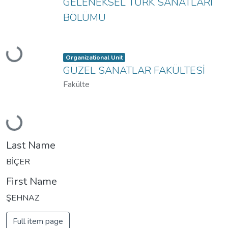
GELENEKSEL TÜRK SANATLARI
BÖLÜMÜ
Loading...
Item type:
,
Organizational Unit
GÜZEL SANATLAR FAKÜLTESİ
Fakülte
Loading...
Last Name
BİÇER
First Name
ŞEHNAZ
Full item page