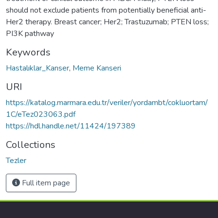
should not exclude patients from potentially beneficial anti-
Her2 therapy. Breast cancer; Her2; Trastuzumab; PTEN loss;
PI3K pathway
Keywords
Hastalıklar_Kanser
,
Meme Kanseri
URI
https://katalog.marmara.edu.tr/veriler/yordambt/cokluortam/
1C/eTez023063.pdf
https://hdl.handle.net/11424/197389
Collections
Tezler
Full item page