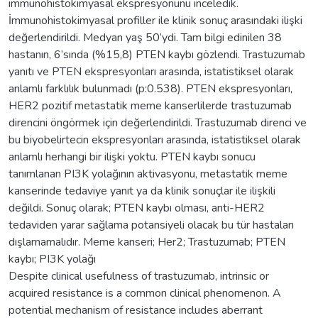
immunohistokimyasal ekspresyonunu inceledik.
İmmunohistokimyasal profiller ile klinik sonuç arasındaki ilişki
değerlendirildi. Medyan yaş 50’ydi. Tam bilgi edinilen 38
hastanın, 6’sında (%15,8) PTEN kaybı gözlendi. Trastuzumab
yanıtı ve PTEN ekspresyonları arasında, istatistiksel olarak
anlamlı farklılık bulunmadı (p:0.538). PTEN ekspresyonları,
HER2 pozitif metastatik meme kanserlilerde trastuzumab
direncini öngörmek için değerlendirildi. Trastuzumab direnci ve
bu biyobelirtecin ekspresyonları arasında, istatistiksel olarak
anlamlı herhangi bir ilişki yoktu. PTEN kaybı sonucu
tanımlanan PI3K yolağının aktivasyonu, metastatik meme
kanserinde tedaviye yanıt ya da klinik sonuçlar ile ilişkili
değildi. Sonuç olarak; PTEN kaybı olması, anti-HER2
tedaviden yarar sağlama potansiyeli olacak bu tür hastaları
dışlamamalıdır. Meme kanseri; Her2; Trastuzumab; PTEN
kaybı; PI3K yolağı
Despite clinical usefulness of trastuzumab, intrinsic or
acquired resistance is a common clinical phenomenon. A
potential mechanism of resistance includes aberrant