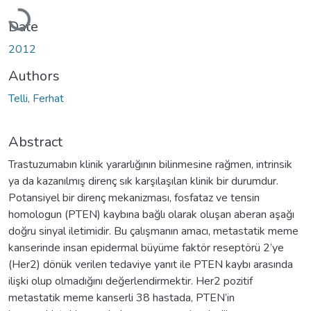
Loading...
Date
2012
Authors
Telli, Ferhat
Abstract
Trastuzumabın klinik yararlığının bilinmesine rağmen, intrinsik
ya da kazanılmış direnç sık karşılaşılan klinik bir durumdur.
Potansiyel bir direnç mekanizması, fosfataz ve tensin
homologun (PTEN) kaybına bağlı olarak oluşan aberan aşağı
doğru sinyal iletimidir. Bu çalışmanın amacı, metastatik meme
kanserinde insan epidermal büyüme faktör reseptörü 2’ye
(Her2) dönük verilen tedaviye yanıt ile PTEN kaybı arasında
ilişki olup olmadığını değerlendirmektir. Her2 pozitif
metastatik meme kanserli 38 hastada, PTEN’in