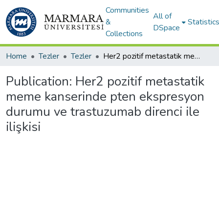
Communities
All of
&
Statistic
DSpace
Collections
Home
Tezler
Tezler
Her2 pozitif metastatik meme kanserinde pten ekspresyon durumu ve trastuzumab direnci ile ilişkisi
Publication:
Her2 pozitif metastatik
meme kanserinde pten ekspresyon
durumu ve trastuzumab direnci ile
ilişkisi