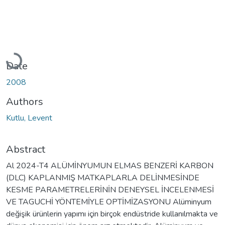
Loading...
Date
2008
Authors
Kutlu, Levent
Abstract
Al 2024-T4 ALÜMİNYUMUN ELMAS BENZERİ KARBON
(DLC) KAPLANMIŞ MATKAPLARLA DELİNMESİNDE
KESME PARAMETRELERİNİN DENEYSEL İNCELENMESİ
VE TAGUCHİ YÖNTEMİYLE OPTİMİZASYONU Alüminyum
değişik ürünlerin yapımı için birçok endüstride kullanılmakta ve