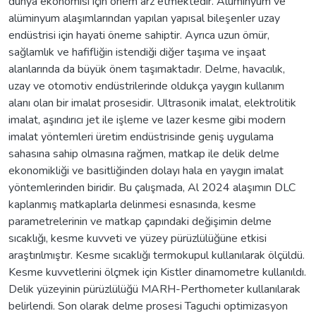
dünya ekonomisi için önem arz etmektedir. Alüminyum ve
alüminyum alaşımlarından yapılan yapısal bileşenler uzay
endüstrisi için hayati öneme sahiptir. Ayrıca uzun ömür,
sağlamlık ve hafifliğin istendiği diğer taşıma ve inşaat
alanlarında da büyük önem taşımaktadır. Delme, havacılık,
uzay ve otomotiv endüstrilerinde oldukça yaygın kullanım
alanı olan bir imalat prosesidir. Ultrasonik imalat, elektrolitik
imalat, aşındırıcı jet ile işleme ve lazer kesme gibi modern
imalat yöntemleri üretim endüstrisinde geniş uygulama
sahasına sahip olmasına rağmen, matkap ile delik delme
ekonomikliği ve basitliğinden dolayı hala en yaygın imalat
yöntemlerinden biridir. Bu çalışmada, Al 2024 alaşımın DLC
kaplanmış matkaplarla delinmesi esnasında, kesme
parametrelerinin ve matkap çapındaki değişimin delme
sıcaklığı, kesme kuvveti ve yüzey pürüzlülüğüne etkisi
araştırılmıştır. Kesme sıcaklığı termokupul kullanılarak ölçüldü.
Kesme kuvvetlerini ölçmek için Kistler dinamometre kullanıldı.
Delik yüzeyinin pürüzlülüğü MARH-Perthometer kullanılarak
belirlendi. Son olarak delme prosesi Taguchi optimizasyon