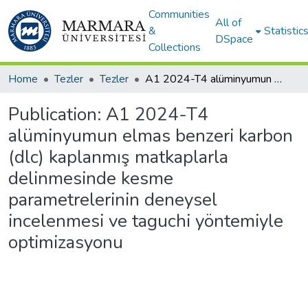
Communities
All of
&
Statistic
DSpace
Collections
Home
Tezler
Tezler
A1 2024-T4 alüminyumun elmas benzeri karbon (dlc) kaplanmış matkaplarla delinmesinde kesme parametrelerinin deneysel incelenmesi ve taguchi yöntemiyle optimizasyonu
Publication:
A1 2024-T4
alüminyumun elmas benzeri karbon
(dlc) kaplanmış matkaplarla
delinmesinde kesme
parametrelerinin deneysel
incelenmesi ve taguchi yöntemiyle
optimizasyonu