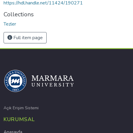
https://hdl.handle.net/11424/190271
Collections
Tezler
Full item page
Açık Erişim Sistemi
KURUMSAL
Anasayfa