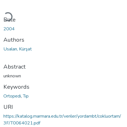
Loading...
Date
2004
Authors
Usalan, Kürşat
Abstract
unknown
Keywords
Ortopedi
,
Tıp
URI
https://katalog.marmara.edu.tr/veriler/yordambt/cokluortam/
3F/T0064021.pdf