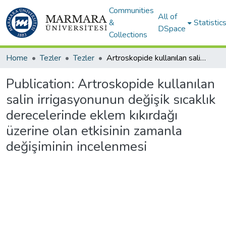
Communities
All of
&
Statistic
DSpace
Collections
Home
Tezler
Tezler
Artroskopide kullanılan salin irrigasyonunun değişik sıcaklık derecelerinde eklem kıkırdağı üzerine olan etkisinin zamanla değişiminin incelenmesi
Publication:
Artroskopide kullanılan
salin irrigasyonunun değişik sıcaklık
derecelerinde eklem kıkırdağı
üzerine olan etkisinin zamanla
değişiminin incelenmesi