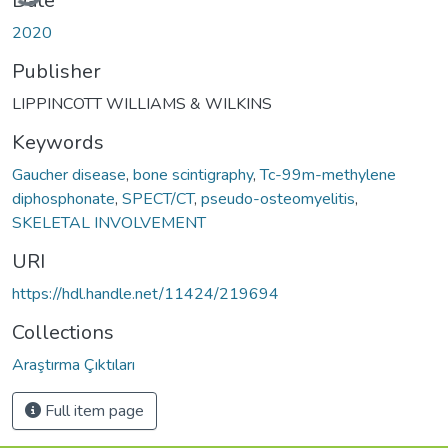
Date
2020
Publisher
LIPPINCOTT WILLIAMS & WILKINS
Keywords
Gaucher disease
,
bone scintigraphy
,
Tc-99m-methylene
diphosphonate
,
SPECT/CT
,
pseudo-osteomyelitis
,
SKELETAL INVOLVEMENT
URI
https://hdl.handle.net/11424/219694
Collections
Araştırma Çıktıları
Full item page