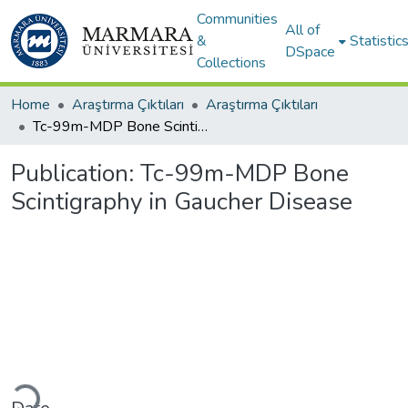
Communities
All of
&
Statistic
DSpace
Collections
Home
Araştırma Çıktıları
Araştırma Çıktıları
Tc-99m-MDP Bone Scintigraphy in Gaucher Disease
Publication:
Tc-99m-MDP Bone
Scintigraphy in Gaucher Disease
oading...