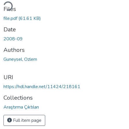
ding...
Files
file.pdf
(61.61 KB)
Date
2008-09
Authors
Guneysel, Ozlem
URI
https://hdl.handle.net/11424/218161
Collections
Araştırma Çıktıları
Full item page