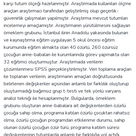
karşı tutum ölçeği hazırlanmıştır. Araştırmada kullanılan ölçme
araçları araştırmacı tarafından geliştirilmiş olup geçerlik-
güvenirlik çalışmaları yapılmıştır. Araştırma mevcut tutumları
incelemeyi amaçlamıştır. Araştırmanın yürütülmesini sağlayan
örneklem grubunu, İstanbul ilinin Anadolu yakasında bulunan
ve kaynaştırma eğitim uygulayan 5 okul öncesi eğitim
kurumunda eğitim almakta olan 40 özürlü, 260 özürsüz
çocuğun anne-babaları ile kurumlarında görev yapmakta olan
32 eğitimci oluşturmuştur. Araştırmada verilerin
çözümlenmesi SPSS gerçekleştirilmiştir. Veri toplama araçları
ile toplanan verilerin, araştırmanın amaçları doğrultusunda
belirlenen değişkenler açısından anlamlı bir farklılık oluşturup
oluşturmadığı bağımsız grup t-testi ve tek yönlü varyans
analizi tekniği ile hesaplanmıştır. Bulgularda, örneklem
grubunu oluşturan anne-babalara ait değişkenlerden özürlü
çocuğa sahip olma, programa katılan özürlü çocuktan rahatsız
olma, özürlü çocuğun programdan etkilenme durumu, sahip
olunan özürlü çocuğun özür türü, programa katılım süresi
değişkenlerinin tutumlarda anlamlı bir farklılığa yol açtığı