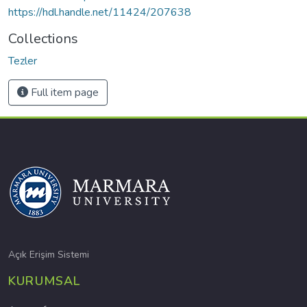
https://hdl.handle.net/11424/207638
Collections
Tezler
Full item page
Açık Erişim Sistemi
KURUMSAL