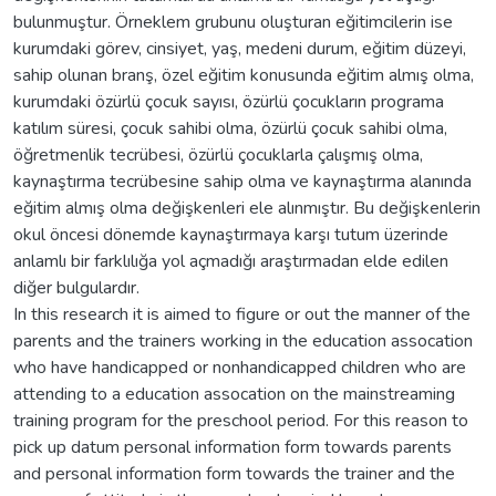
bulunmuştur. Örneklem grubunu oluşturan eğitimcilerin ise
kurumdaki görev, cinsiyet, yaş, medeni durum, eğitim düzeyi,
sahip olunan branş, özel eğitim konusunda eğitim almış olma,
kurumdaki özürlü çocuk sayısı, özürlü çocukların programa
katılım süresi, çocuk sahibi olma, özürlü çocuk sahibi olma,
öğretmenlik tecrübesi, özürlü çocuklarla çalışmış olma,
kaynaştırma tecrübesine sahip olma ve kaynaştırma alanında
eğitim almış olma değişkenleri ele alınmıştır. Bu değişkenlerin
okul öncesi dönemde kaynaştırmaya karşı tutum üzerinde
anlamlı bir farklılığa yol açmadığı araştırmadan elde edilen
diğer bulgulardır.
In this research it is aimed to figure or out the manner of the
parents and the trainers working in the education assocation
who have handicapped or nonhandicapped children who are
attending to a education assocation on the mainstreaming
training program for the preschool period. For this reason to
pick up datum personal information form towards parents
and personal information form towards the trainer and the