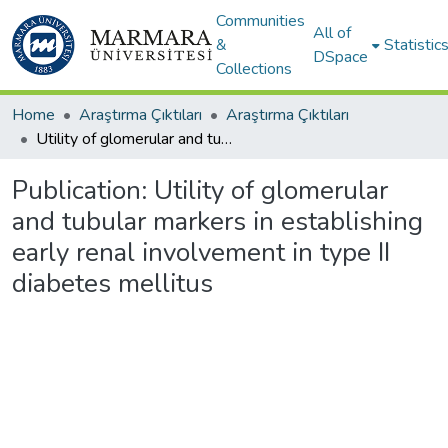
Communities
All of
&
Statistic
DSpace
Collections
Home
Araştırma Çıktıları
Araştırma Çıktıları
Utility of glomerular and tubular markers in establishing early renal involvement in type II diabetes mellitus
Publication:
Utility of glomerular
and tubular markers in establishing
early renal involvement in type II
diabetes mellitus