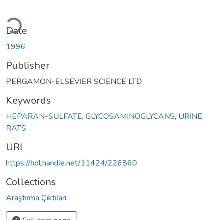
ading...
Date
1996
Publisher
PERGAMON-ELSEVIER SCIENCE LTD
Keywords
HEPARAN-SULFATE
,
GLYCOSAMINOGLYCANS
,
URINE
,
RATS
URI
https://hdl.handle.net/11424/226860
Collections
Araştırma Çıktıları