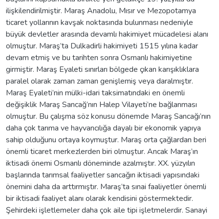
ilişkilendirilmiştir. Maraş Anadolu, Mısır ve Mezopotamya
ticaret yollarının kavşak noktasında bulunması nedeniyle
büyük devletler arasında devamlı hakimiyet mücadelesi alanı
olmuştur. Maraş’ta Dulkadirli hakimiyeti 1515 yılına kadar
devam etmiş ve bu tarihten sonra Osmanlı hakimiyetine
girmiştir. Maraş Eyaleti sınırları bölgede çıkan karışıklıklara
paralel olarak zaman zaman genişlemiş veya daralmıştır.
Maraş Eyaleti’nin mülki-idari taksimatındaki en önemli
değişiklik Maraş Sancağ’nın Halep Vilayeti’ne bağlanması
olmuştur. Bu çalışma söz konusu dönemde Maraş Sancağı’nın
daha çok tarıma ve hayvancılığa dayalı bir ekonomik yapıya
sahip olduğunu ortaya koymuştur. Maraş orta çağlardan beri
önemli ticaret merkezlerden biri olmuştur. Ancak Maraş’ın
iktisadi önemi Osmanlı döneminde azalmıştır. XX. yüzyılın
başlarında tarımsal faaliyetler sancağın iktisadi yapısındaki
önemini daha da arttırmıştır. Maraş’ta sınai faaliyetler önemli
bir iktisadi faaliyet alanı olarak kendisini göstermektedir.
Şehirdeki işletlemeler daha çok aile tipi işletmelerdir. Sanayi