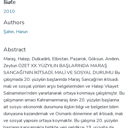
Date
2010
Authors
Şahin, Harun
Abstract
Maraş, Halep, Dulkadirli, Elbistan, Pazarcık, Göksun, Andırın,
Zeytun ÖZET XX. YÜZYILIN BAŞLARINDA MARAŞ
SANCAĞI’NIN İKİTSADİ, MALİ VE SOSYAL DURUMU Bu
çalışmada 20. yüzyılın başlarında Maraş Sancağı’nın iktisadi,
mali ve sosyal yönleri arşiv belgelerinden ve Halep Vilayet
Salnameleri’nden yararlanarak ortaya konmaya çalışılmıştır. Bu
çalışmanın amacı Kahramanmaraş ilinin 20. yüzyılın başlarına
ait sosyo-ekonomik durumuna ilişkin bilgi ve belgeleri bilim
dünyasına kazandırmak ve Osmanlı dönemine ait iktisadi, mali
ve sosyal yapısını ortaya koymaktır. Bu çalışma 20. yüzyılın
başlarını kapsamakla birlikte yeri geldikçe 19. yüzyılla da