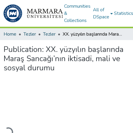
Communities
All of
&
Statistic
DSpace
Collections
Home
Tezler
Tezler
XX. yüzyılın başlarında Maraş Sancağı’nın iktisadi, mali ve sosyal durumu
Publication:
XX. yüzyılın başlarında
Maraş Sancağı’nın iktisadi, mali ve
sosyal durumu
Loading...