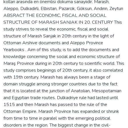
kolları arasında en önemlisi dokuma sanayiidir. Marash,
Aleppo, Dulkadirli, Elbistan, Pazarcık, Göksun, Andırın, Zeytun
ABSRACT THE ECONOMIC, FISCAL AND SOCIAL
STRUCTURE OF MARASH SANJAK IN 20. CENTURY This
study strives to reveal the economic, fiscal and social
structure of Marash Sanjak in 20th century in the light of
Ottoman Arshive documents and Aleppo Province
Yearbooks . Aim of this study, is to add the documents and
knowledge concerning the social and economic structure of
Maraş Province during in 20th century to scientific world. This
study comprises beginings of 20th century, it also correlated
with 19th century. Marash has always been a stage of
domain struggle among stronger countries due to the fact
that it is located at the junction of Anatolian, Mesopotamian
and Egyptian trade routes. Dulkadriye rule had lasted until
1515 and then Marash has passed to the rule of the
Ottoman Empire. Marash Province has expanded or shrunk
from time to time in paralel with the emerging political
disorders in the region. The biggest change in the civil-