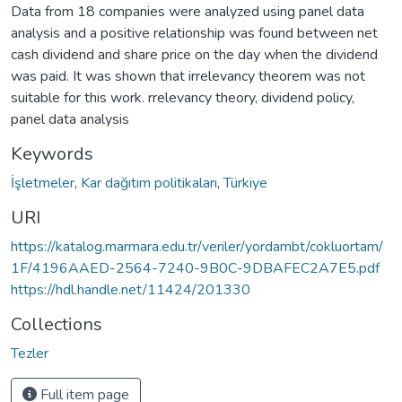
Data from 18 companies were analyzed using panel data
analysis and a positive relationship was found between net
cash dividend and share price on the day when the dividend
was paid. It was shown that irrelevancy theorem was not
suitable for this work. rrelevancy theory, dividend policy,
panel data analysis
Keywords
İşletmeler
,
Kar dağıtım politikaları
,
Türkiye
URI
https://katalog.marmara.edu.tr/veriler/yordambt/cokluortam/
1F/4196AAED-2564-7240-9B0C-9DBAFEC2A7E5.pdf
https://hdl.handle.net/11424/201330
Collections
Tezler
Full item page