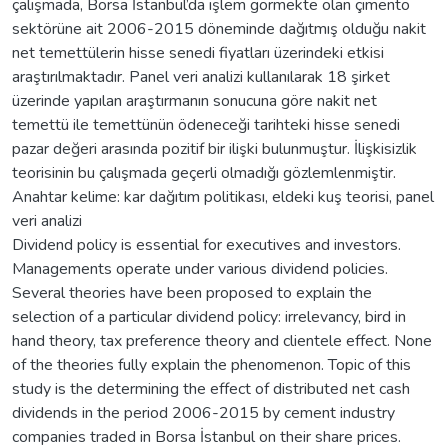
çalışmada, Borsa İstanbul’da işlem görmekte olan çimento
sektörüne ait 2006-2015 döneminde dağıtmış olduğu nakit
net temettülerin hisse senedi fiyatları üzerindeki etkisi
araştırılmaktadır. Panel veri analizi kullanılarak 18 şirket
üzerinde yapılan araştırmanın sonucuna göre nakit net
temettü ile temettünün ödeneceği tarihteki hisse senedi
pazar değeri arasında pozitif bir ilişki bulunmuştur. İlişkisizlik
teorisinin bu çalışmada geçerli olmadığı gözlemlenmiştir.
Anahtar kelime: kar dağıtım politikası, eldeki kuş teorisi, panel
veri analizi
Dividend policy is essential for executives and investors.
Managements operate under various dividend policies.
Several theories have been proposed to explain the
selection of a particular dividend policy: irrelevancy, bird in
hand theory, tax preference theory and clientele effect. None
of the theories fully explain the phenomenon. Topic of this
study is the determining the effect of distributed net cash
dividends in the period 2006-2015 by cement industry
companies traded in Borsa İstanbul on their share prices.