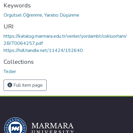
Keywords
Örgütsel Öğrenme
,
Yaratıcı Düşünme
URI
https://katalog.marmara.edu.tr/veriler/yordambt/cokluortam/
2B/T0064257.pdf
https://hdl.handle.net/11424/192640
Collections
Tezler
Full item page