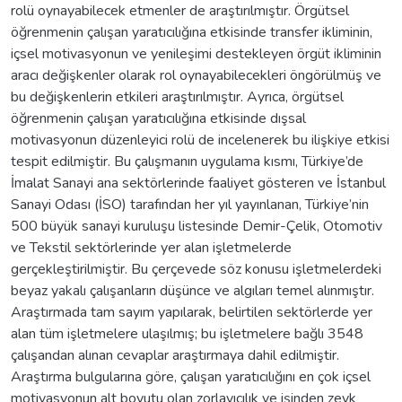
rolü oynayabilecek etmenler de araştırılmıştır. Örgütsel
öğrenmenin çalışan yaratıcılığına etkisinde transfer ikliminin,
içsel motivasyonun ve yenileşimi destekleyen örgüt ikliminin
aracı değişkenler olarak rol oynayabilecekleri öngörülmüş ve
bu değişkenlerin etkileri araştırılmıştır. Ayrıca, örgütsel
öğrenmenin çalışan yaratıcılığına etkisinde dışsal
motivasyonun düzenleyici rolü de incelenerek bu ilişkiye etkisi
tespit edilmiştir. Bu çalışmanın uygulama kısmı, Türkiye’de
İmalat Sanayi ana sektörlerinde faaliyet gösteren ve İstanbul
Sanayi Odası (İSO) tarafından her yıl yayınlanan, Türkiye’nin
500 büyük sanayi kuruluşu listesinde Demir-Çelik, Otomotiv
ve Tekstil sektörlerinde yer alan işletmelerde
gerçekleştirilmiştir. Bu çerçevede söz konusu işletmelerdeki
beyaz yakalı çalışanların düşünce ve algıları temel alınmıştır.
Araştırmada tam sayım yapılarak, belirtilen sektörlerde yer
alan tüm işletmelere ulaşılmış; bu işletmelere bağlı 3548
çalışandan alınan cevaplar araştırmaya dahil edilmiştir.
Araştırma bulgularına göre, çalışan yaratıcılığını en çok içsel
motivasyonun alt boyutu olan zorlayıcılık ve işinden zevk