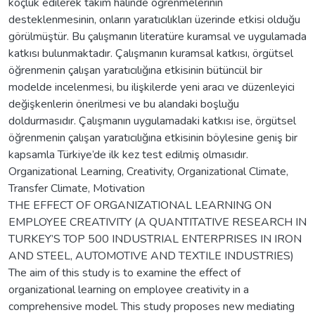
koçluk edilerek takım halinde öğrenmelerinin
desteklenmesinin, onların yaratıcılıkları üzerinde etkisi olduğu
görülmüştür. Bu çalışmanın literatüre kuramsal ve uygulamada
katkısı bulunmaktadır. Çalışmanın kuramsal katkısı, örgütsel
öğrenmenin çalışan yaratıcılığına etkisinin bütüncül bir
modelde incelenmesi, bu ilişkilerde yeni aracı ve düzenleyici
değişkenlerin önerilmesi ve bu alandaki boşluğu
doldurmasıdır. Çalışmanın uygulamadaki katkısı ise, örgütsel
öğrenmenin çalışan yaratıcılığına etkisinin böylesine geniş bir
kapsamla Türkiye’de ilk kez test edilmiş olmasıdır.
Organizational Learning, Creativity, Organizational Climate,
Transfer Climate, Motivation
THE EFFECT OF ORGANIZATIONAL LEARNING ON
EMPLOYEE CREATIVITY (A QUANTITATIVE RESEARCH IN
TURKEY’S TOP 500 INDUSTRIAL ENTERPRISES IN IRON
AND STEEL, AUTOMOTIVE AND TEXTILE INDUSTRIES)
The aim of this study is to examine the effect of
organizational learning on employee creativity in a
comprehensive model. This study proposes new mediating