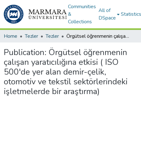
Communities
All of
&
Statistic
DSpace
Collections
Home
Tezler
Tezler
Örgütsel öğrenmenin çalışan yaratıcılığına etkisi ( ISO 500'de yer alan demir-çelik, otomotiv ve tekstil sektörlerindeki işletmelerde bir araştırma)
Publication:
Örgütsel öğrenmenin
çalışan yaratıcılığına etkisi ( ISO
500'de yer alan demir-çelik,
otomotiv ve tekstil sektörlerindeki
işletmelerde bir araştırma)