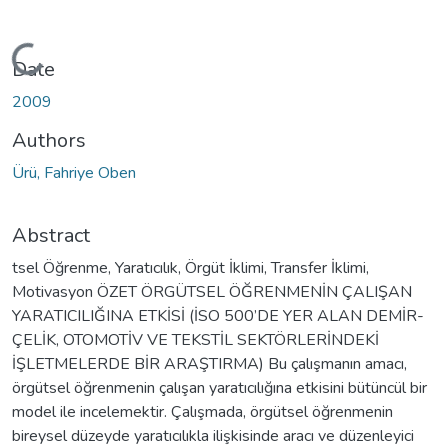
ading...
Date
2009
Authors
Ürü, Fahriye Oben
Abstract
tsel Öğrenme, Yaratıcılık, Örgüt İklimi, Transfer İklimi,
Motivasyon ÖZET ÖRGÜTSEL ÖĞRENMENİN ÇALIŞAN
YARATICILIĞINA ETKİSİ (İSO 500’DE YER ALAN DEMİR-
ÇELİK, OTOMOTİV VE TEKSTİL SEKTÖRLERİNDEKİ
İŞLETMELERDE BİR ARAŞTIRMA) Bu çalışmanın amacı,
örgütsel öğrenmenin çalışan yaratıcılığına etkisini bütüncül bir
model ile incelemektir. Çalışmada, örgütsel öğrenmenin
bireysel düzeyde yaratıcılıkla ilişkisinde aracı ve düzenleyici