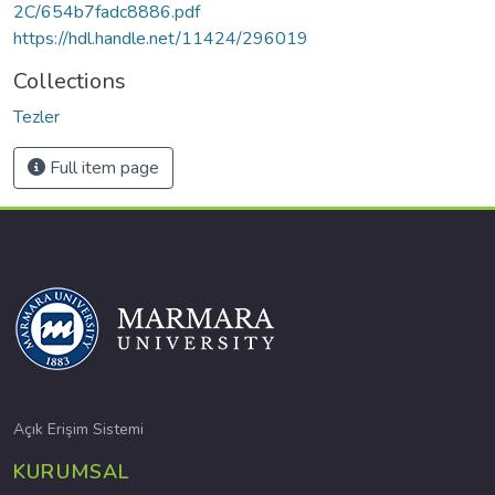
2C/654b7fadc8886.pdf
https://hdl.handle.net/11424/296019
Collections
Tezler
Full item page
Açık Erişim Sistemi
KURUMSAL