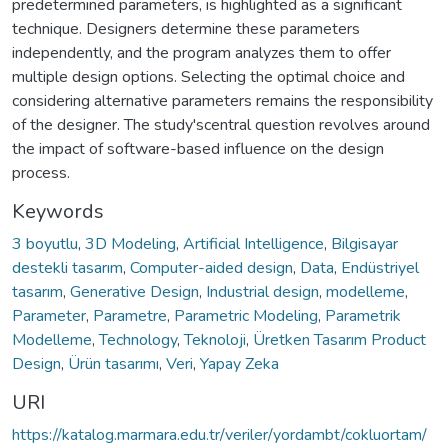
predetermined parameters, is highlighted as a significant
technique. Designers determine these parameters
independently, and the program analyzes them to offer
multiple design options. Selecting the optimal choice and
considering alternative parameters remains the responsibility
of the designer. The study'scentral question revolves around
the impact of software-based influence on the design
process.
Keywords
3 boyutlu
,
3D Modeling
,
Artificial Intelligence
,
Bilgisayar
destekli tasarım
,
Computer-aided design
,
Data
,
Endüstriyel
tasarım
,
Generative Design
,
Industrial design
,
modelleme
,
Parameter
,
Parametre
,
Parametric Modeling
,
Parametrik
Modelleme
,
Technology
,
Teknoloji
,
Üretken Tasarım Product
Design
,
Ürün tasarımı
,
Veri
,
Yapay Zeka
URI
https://katalog.marmara.edu.tr/veriler/yordambt/cokluortam/