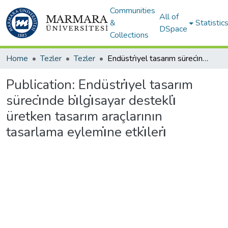
Communities
All of
&
Statistic
DSpace
Collections
Home
Tezler
Tezler
Endüstri̇yel tasarım süreci̇nde bi̇lgi̇sayar destekli̇ üretken tasarım araçlarının tasarlama eylemi̇ne etki̇leri̇
Publication:
Endüstri̇yel tasarım
süreci̇nde bi̇lgi̇sayar destekli̇
üretken tasarım araçlarının
tasarlama eylemi̇ne etki̇leri̇