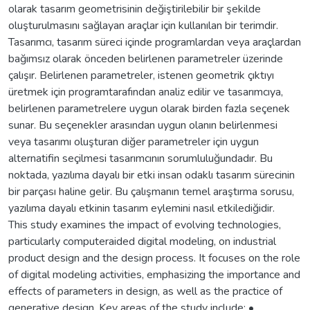
olarak tasarım geometrisinin değiştirilebilir bir şekilde
oluşturulmasını sağlayan araçlar için kullanılan bir terimdir.
Tasarımcı, tasarım süreci içinde programlardan veya araçlardan
bağımsız olarak önceden belirlenen parametreler üzerinde
çalışır. Belirlenen parametreler, istenen geometrik çıktıyı
üretmek için programtarafından analiz edilir ve tasarımcıya,
belirlenen parametrelere uygun olarak birden fazla seçenek
sunar. Bu seçenekler arasından uygun olanın belirlenmesi
veya tasarımı oluşturan diğer parametreler için uygun
alternatifin seçilmesi tasarımcının sorumluluğundadır. Bu
noktada, yazılıma dayalı bir etki insan odaklı tasarım sürecinin
bir parçası haline gelir. Bu çalışmanın temel araştırma sorusu,
yazılıma dayalı etkinin tasarım eylemini nasıl etkilediğidir.
This study examines the impact of evolving technologies,
particularly computeraided digital modeling, on industrial
product design and the design process. It focuses on the role
of digital modeling activities, emphasizing the importance and
effects of parameters in design, as well as the practice of
generative design. Key areas of the study include: •