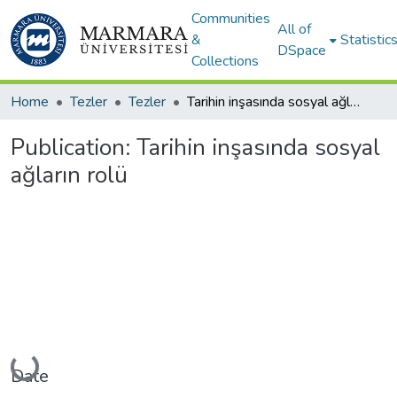
Communities
All of
&
Statistic
DSpace
Collections
Home
Tezler
Tezler
Tarihin inşasında sosyal ağların rolü
Publication:
Tarihin inşasında sosyal
ağların rolü
Loading...
Date