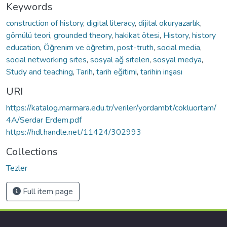
Keywords
construction of history
,
digital literacy
,
dijital okuryazarlık
,
gömülü teori
,
grounded theory
,
hakikat ötesi
,
History
,
history
education
,
Öğrenim ve öğretim
,
post-truth
,
social media
,
social networking sites
,
sosyal ağ siteleri
,
sosyal medya
,
Study and teaching
,
Tarih
,
tarih eğitimi
,
tarihin inşası
URI
https://katalog.marmara.edu.tr/veriler/yordambt/cokluortam/
4A/Serdar Erdem.pdf
https://hdl.handle.net/11424/302993
Collections
Tezler
Full item page