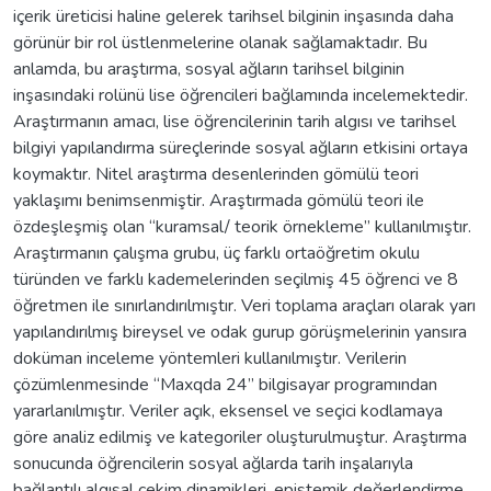
içerik üreticisi haline gelerek tarihsel bilginin inşasında daha
görünür bir rol üstlenmelerine olanak sağlamaktadır. Bu
anlamda, bu araştırma, sosyal ağların tarihsel bilginin
inşasındaki rolünü lise öğrencileri bağlamında incelemektedir.
Araştırmanın amacı, lise öğrencilerinin tarih algısı ve tarihsel
bilgiyi yapılandırma süreçlerinde sosyal ağların etkisini ortaya
koymaktır. Nitel araştırma desenlerinden gömülü teori
yaklaşımı benimsenmiştir. Araştırmada gömülü teori ile
özdeşleşmiş olan “kuramsal/ teorik örnekleme” kullanılmıştır.
Araştırmanın çalışma grubu, üç farklı ortaöğretim okulu
türünden ve farklı kademelerinden seçilmiş 45 öğrenci ve 8
öğretmen ile sınırlandırılmıştır. Veri toplama araçları olarak yarı
yapılandırılmış bireysel ve odak gurup görüşmelerinin yansıra
doküman inceleme yöntemleri kullanılmıştır. Verilerin
çözümlenmesinde “Maxqda 24” bilgisayar programından
yararlanılmıştır. Veriler açık, eksensel ve seçici kodlamaya
göre analiz edilmiş ve kategoriler oluşturulmuştur. Araştırma
sonucunda öğrencilerin sosyal ağlarda tarih inşalarıyla
bağlantılı algısal çekim dinamikleri, epistemik değerlendirme