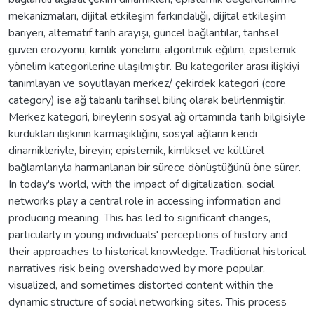
mekanizmaları, dijital etkileşim farkındalığı, dijital etkileşim
bariyeri, alternatif tarih arayışı, güncel bağlantılar, tarihsel
güven erozyonu, kimlik yönelimi, algoritmik eğilim, epistemik
yönelim kategorilerine ulaşılmıştır. Bu kategoriler arası ilişkiyi
tanımlayan ve soyutlayan merkez/ çekirdek kategori (core
category) ise ağ tabanlı tarihsel bilinç olarak belirlenmiştir.
Merkez kategori, bireylerin sosyal ağ ortamında tarih bilgisiyle
kurdukları ilişkinin karmaşıklığını, sosyal ağların kendi
dinamikleriyle, bireyin; epistemik, kimliksel ve kültürel
bağlamlarıyla harmanlanan bir sürece dönüştüğünü öne sürer.
In today's world, with the impact of digitalization, social
networks play a central role in accessing information and
producing meaning. This has led to significant changes,
particularly in young individuals' perceptions of history and
their approaches to historical knowledge. Traditional historical
narratives risk being overshadowed by more popular,
visualized, and sometimes distorted content within the
dynamic structure of social networking sites. This process