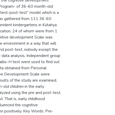
ch the cognitive development
n Program- of 36-60 month-old
e test-post-test” model which is a
 was gathered from 111 36-60
endent kindergartens in Kütahya
ducation, 24 of whom were from 1
gnitive development Scale was
he environment in a way that will
 and post-test, nobody except the
r data analysis, Independent group
llis-H test were used to find out
ata obtained from Personal
tive Development Scale were
ults of the study are examined,
old children in the early
lyzed using the pre and post-test,
t. That is, early childhood
luenced the cognitive
 positively. Key Words: Pre-