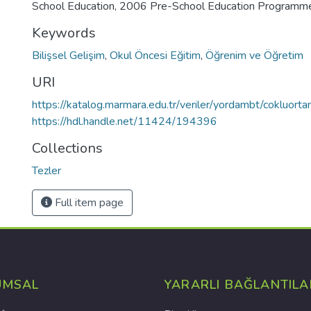
School Education, 2006 Pre-School Education Programme
Keywords
Bilişsel Gelişim
,
Okul Öncesi Eğitim
,
Öğrenim ve Öğretim
URI
https://katalog.marmara.edu.tr/veriler/yordambt/cokluo
https://hdl.handle.net/11424/194396
Collections
Tezler
Full item page
UMSAL
YARARLI BAĞLANTILA