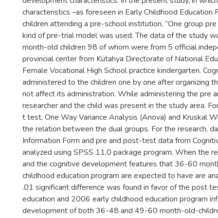
development characteristics. In the present study, in whi
characteristics –as foreseen in Early Childhood Educatio
children attending a pre-school institution, “One group pr
kind of pre-trial model was used. The data of the study
month-old children 98 of whom were from 5 official indep
provincial center from Kütahya Directorate of National E
Female Vocational High School practice kindergarten. Co
administered to the children one by one after organizing t
not affect its administration. While administering the pre
researcher and the child was present in the study area. Fo
t test, One Way Variance Analysis (Anova) and Kruskal Wa
the relation between the dual groups. For the research, d
Information Form and pre and post-test data from Cogni
analyzed using SPSS 11,0 package program. When the res
and the cognitive development features that 36-60 month-
childhood education program are expected to have are ana
.01 significant difference was found in favor of the post tes
education and 2006 early childhood education program inf
development of both 36-48 and 49-60 month-old-children