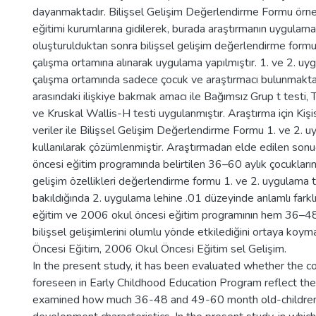
dayanmaktadır. Bilişsel Gelişim Değerlendirme Formu örne
eğitimi kurumlarına gidilerek, burada araştırmanın uygulam
oluşturulduktan sonra bilişsel gelişim değerlendirme form
çalışma ortamına alınarak uygulama yapılmıştır. 1. ve 2. uyg
çalışma ortamında sadece çocuk ve araştırmacı bulunmaktadır.
arasındaki ilişkiye bakmak amacı ile Bağımsız Grup t testi,
ve Kruskal Wallis-H testi uygulanmıştır. Araştırma için Kiş
veriler ile Bilişsel Gelişim Değerlendirme Formu 1. ve 2. 
kullanılarak çözümlenmiştir. Araştırmadan elde edilen sonu
öncesi eğitim programında belirtilen 36–60 aylık çocukların
gelişim özellikleri değerlendirme formu 1. ve 2. uygulama 
bakıldığında 2. uygulama lehine .01 düzeyinde anlamlı farklı
eğitim ve 2006 okul öncesi eğitim programının hem 36–48
bilişsel gelişimlerini olumlu yönde etkilediğini ortaya koy
Öncesi Eğitim, 2006 Okul Öncesi Eğitim sel Gelişim.
In the present study, it has been evaluated whether the 
foreseen in Early Childhood Education Program reflect the 
examined how much 36-48 and 49-60 month old-children 