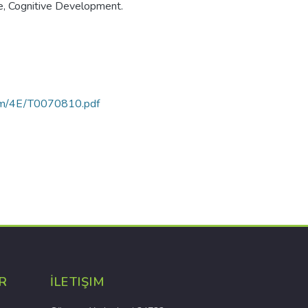
, Cognitive Development.
rtam/4E/T0070810.pdf
R
İLETIŞIM