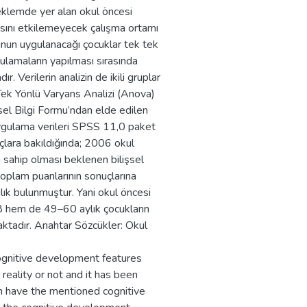
klemde yer alan okul öncesi
asını etkilemeyecek çalışma ortamı
unun uygulanacağı çocuklar tek tek
ulamaların yapılması sırasında
 Verilerin analizin de ikili gruplar
 Tek Yönlü Varyans Analizi (Anova)
isel Bilgi Formu’ndan elde edilen
uygulama verileri SPSS 11,0 paket
çlara bakıldığında; 2006 okul
 sahip olması beklenen bilişsel
toplam puanlarının sonuçlarına
lık bulunmuştur. Yani okul öncesi
 hem de 49–60 aylık çocukların
maktadır. Anahtar Sözcükler: Okul
cognitive development features
reality or not and it has been
have the mentioned cognitive