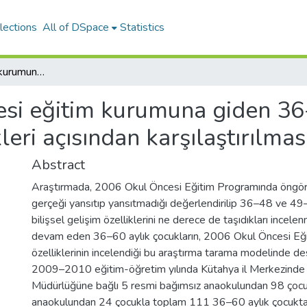
lections
All of DSpace
Statistics
Okul öncesi eğitim kurumuna giden 36-60 aylık çocukların bilişsel gelişim özellikleri açısından karşılaştırılması (Kütahya ili örneği)
si eğitim kurumuna giden 36-
kleri açısından karşılaştırılmas
Abstract
Araştırmada, 2006 Okul Öncesi Eğitim Programında öngörüle
gerçeği yansıtıp yansıtmadığı değerlendirilip 36–48 ve 49
bilişsel gelişim özelliklerini ne derece de taşıdıkları incel
devam eden 36–60 aylık çocukların, 2006 Okul Öncesi Eğit
özelliklerinin incelendiği bu araştırma tarama modelinde des
2009–2010 eğitim-öğretim yılında Kütahya il Merkezinde b
Müdürlüğüne bağlı 5 resmi bağımsız anaokulundan 98 çocu
anaokulundan 24 çocukla toplam 111 36–60 aylık çocukt