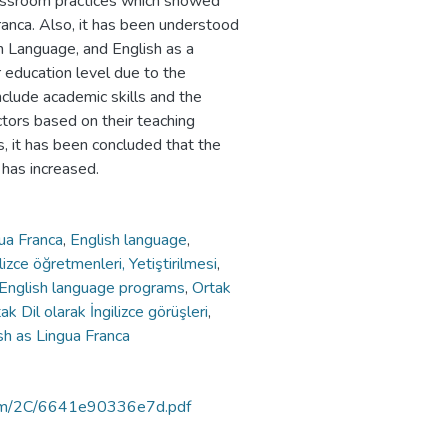
 classroom practices which showed
ranca. Also, it has been understood
n Language, and English as a
 education level due to the
nclude academic skills and the
ctors based on their teaching
, it has been concluded that the
 has increased.
gua Franca
,
English language
,
ilizce öğretmenleri, Yetiştirilmesi
,
 English language programs
,
Ortak
ak Dil olarak İngilizce görüşleri
,
sh as Lingua Franca
ortam/2C/6641e90336e7d.pdf