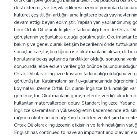
ortak dil işlevi gördüğü kanaatindedir. Dil politikası olarak O
desteklenmiş ve teşvik edilmesi üzerine yorumlarda bulun
kültürel çeşitliliğin arttığını ama İngiltere bazlı yayınevlerin
devam ettiği beyan edilmiştir. Yapılan yarı yapılandırılmış
hem Ortak Dil olarak İngilizce farkındalığı hem de Ortak Dil
görüşlerinin yoğunlukta olduğu görülmüştür. Okutmanlar tel
bakmış ve genel olarak iletişim becerilerini önde tuttuklarını
sonuçları karşılaştırıldığında ise okutmanların aksan, dil be
konularına bakış açılarında farklılıklar olduğu sonucuna varıl
sonucunda, elde edilen veriler göz önünde bulundurulduğ
Ortak Dil olarak İngilizce kavramı farkındalığı olduğunu ve 
görülmüştür. Katılımcıların sınıf uygulamalarında öğrencinin 
koymaları üzerine Ortak Dil olarak İngilizce farkındalığın var
görülmüştür. Okutmanların görüşmelerde verdiği akademik 
kullanılan materyallerden dolayı Standart İngilizce, Yabancı di
İngilizce kavramlarının yükseköğretim kademesinde etkisini
rağmen okutmanların öğretim teknikleri ve iletişim beceril
Ortak Dil olarak İngilizcenin etkisinin ve farkındalığının varlı
English has continued to have an important and play an ess