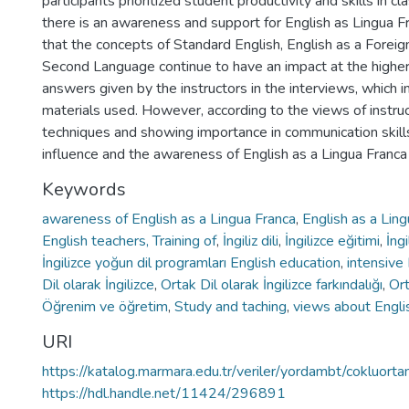
participants prioritized student productivity and skills in
there is an awareness and support for English as Lingua F
that the concepts of Standard English, English as a Foreig
Second Language continue to have an impact at the higher
answers given by the instructors in the interviews, which i
materials used. However, according to the views of instru
techniques and showing importance in communication skills
influence and the awareness of English as a Lingua Franca
Keywords
awareness of English as a Lingua Franca
,
English as a Lin
English teachers, Training of
,
İngiliz dili
,
İngilizce eğitimi
,
İng
İngilizce yoğun dil programları English education
,
intensive
Dil olarak İngilizce
,
Ortak Dil olarak İngilizce farkındalığı
,
Ort
Öğrenim ve öğretim
,
Study and taching
,
views about Engli
URI
https://katalog.marmara.edu.tr/veriler/yordambt/coklu
https://hdl.handle.net/11424/296891