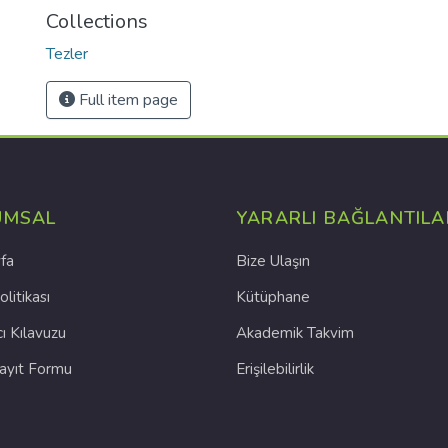
Collections
Tezler
Full item page
UMSAL
YARARLI BAĞLANTILA
fa
Bize Ulaşın
olitikası
Kütüphane
cı Kılavuzu
Akademik Takvim
Kayıt Formu
Erişilebilirlik