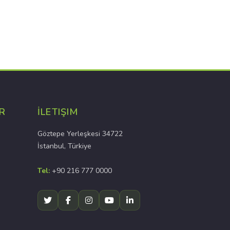
R
İLETIŞIM
Göztepe Yerleşkesi 34722
İstanbul, Türkiye
Tel:
+90 216 777 0000