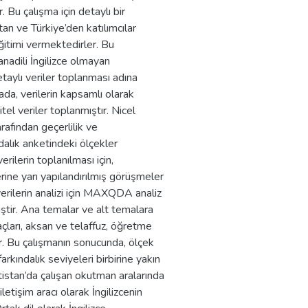
Bu çalışma için detaylı bir
an ve Türkiye’den katılımcılar
 eğitimi vermektedirler. Bu
anadili İngilizce olmayan
aylı veriler toplanması adına
ada, verilerin kapsamlı olarak
el veriler toplanmıştır. Nicel
rafından geçerlilik ve
ndalık anketindeki ölçekler
erilerin toplanılması için,
erine yarı yapılandırılmış görüşmeler
verilerin analizi için MAXQDA analiz
tir. Ana temalar ve alt temalara
yaçları, aksan ve telaffuz, öğretme
r. Bu çalışmanın sonucunda, ölçek
rkındalık seviyeleri birbirine yakın
tistan’da çalışan okutman aralarında
etişim aracı olarak İngilizcenin