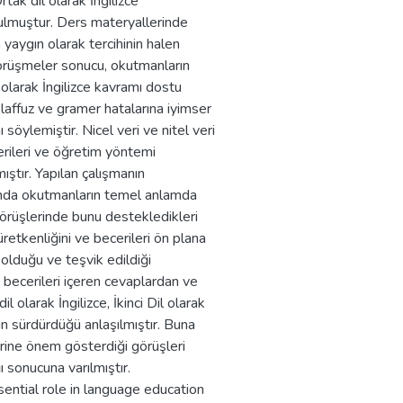
rtak dil olarak İngilizce
ulmuştur. Ders materyallerinde
in yaygın olarak tercihinin halen
 görüşmeler sonucu, okutmanların
 olarak İngilizce kavramı dostu
affuz ve gramer hatalarına iyimser
 söylemiştir. Nicel veri ve nitel veri
cerileri ve öğretim yöntemi
mıştır. Yapılan çalışmanın
unda okutmanların temel anlamda
görüşlerinde bunu destekledikleri
üretkenliğini ve becerileri ön plana
 olduğu ve teşvik edildiği
becerileri içeren cevaplardan ve
l olarak İngilizce, İkinci Dil olarak
n sürdürdüğü anlaşılmıştır. Buna
erine önem gösterdiği görüşleri
ğı sonucuna varılmıştır.
ential role in language education