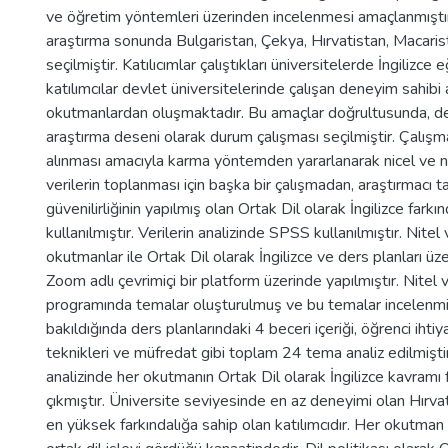
ve öğretim yöntemleri üzerinden incelenmesi amaçlanmıştır. 
araştırma sonunda Bulgaristan, Çekya, Hırvatistan, Macarist
seçilmiştir. Katılıcımlar çalıştıkları üniversitelerde İngilizce
katılımcılar devlet üniversitelerinde çalışan deneyim sahibi 
okutmanlardan oluşmaktadır. Bu amaçlar doğrultusunda, det
araştırma deseni olarak durum çalışması seçilmiştir. Çalışm
alınması amacıyla karma yöntemden yararlanarak nicel ve nit
verilerin toplanması için başka bir çalışmadan, araştırmacı ta
güvenilirliğinin yapılmış olan Ortak Dil olarak İngilizce farkı
kullanılmıştır. Verilerin analizinde SPSS kullanılmıştır. Nitel v
okutmanlar ile Ortak Dil olarak İngilizce ve ders planları üz
Zoom adlı çevrimiçi bir platform üzerinde yapılmıştır. Nitel 
programında temalar oluşturulmuş ve bu temalar incelenmiş
bakıldığında ders planlarındaki 4 beceri içeriği, öğrenci ihti
teknikleri ve müfredat gibi toplam 24 tema analiz edilmişti
analizinde her okutmanın Ortak Dil olarak İngilizce kavramı fa
çıkmıştır. Üniversite seviyesinde en az deneyimi olan Hırva
en yüksek farkındalığa sahip olan katılımcıdır. Her okutman il