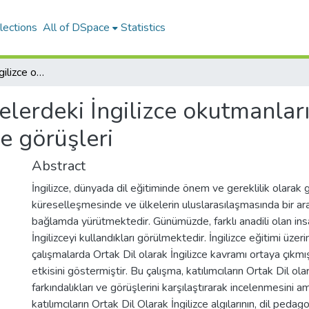
lections
All of DSpace
Statistics
Farklı ülkelerdeki İngilizce okutmanlarının ortak dil olarak İngilizce farkındalığı ve görüşleri
kelerdeki İngilizce okutmanları
ve görüşleri
Abstract
İngilizce, dünyada dil eğitiminde önem ve gereklilik olarak 
küreselleşmesinde ve ülkelerin uluslarasılaşmasında bir araç
bağlamda yürütmektedir. Günümüzde, farklı anadili olan insan
İngilizceyi kullandıkları görülmektedir. İngilizce eğitimi üzer
çalışmalarda Ortak Dil olarak İngilizce kavramı ortaya çıkm
etkisini göstermiştir. Bu çalışma, katılımcıların Ortak Dil ola
farkındalıkları ve görüşlerini karşılaştırarak incelenmesini 
katılımcıların Ortak Dil Olarak İngilizce algılarının, dil pedagoj