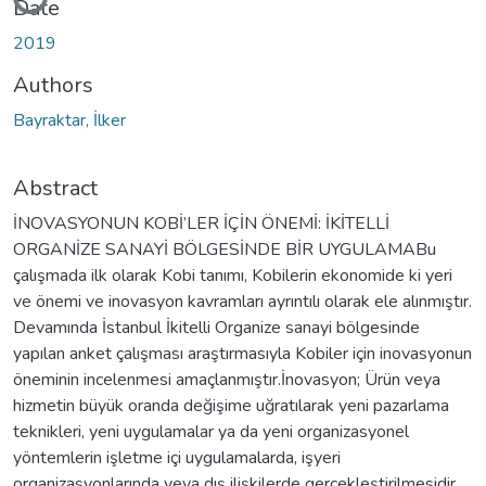
Loading...
Date
2019
Authors
Bayraktar, İlker
Abstract
İNOVASYONUN KOBİ’LER İÇİN ÖNEMİ: İKİTELLİ
ORGANİZE SANAYİ BÖLGESİNDE BİR UYGULAMABu
çalışmada ilk olarak Kobi tanımı, Kobilerin ekonomide ki yeri
ve önemi ve inovasyon kavramları ayrıntılı olarak ele alınmıştır.
Devamında İstanbul İkitelli Organize sanayi bölgesinde
yapılan anket çalışması araştırmasıyla Kobiler için inovasyonun
öneminin incelenmesi amaçlanmıştır.İnovasyon; Ürün veya
hizmetin büyük oranda değişime uğratılarak yeni pazarlama
teknikleri, yeni uygulamalar ya da yeni organizasyonel
yöntemlerin işletme içi uygulamalarda, işyeri
organizasyonlarında veya dış ilişkilerde gerçekleştirilmesidir.