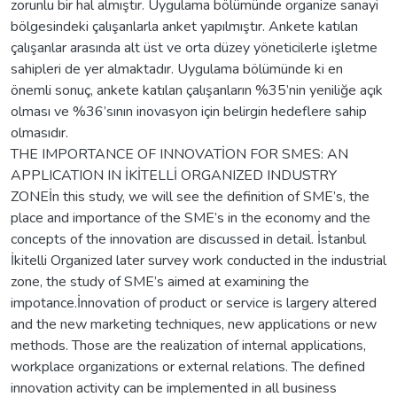
zorunlu bir hal almıştır. Uygulama bölümünde organize sanayi
bölgesindeki çalışanlarla anket yapılmıştır. Ankete katılan
çalışanlar arasında alt üst ve orta düzey yöneticilerle işletme
sahipleri de yer almaktadır. Uygulama bölümünde ki en
önemli sonuç, ankete katılan çalışanların %35’nin yeniliğe açık
olması ve %36’sının inovasyon için belirgin hedeflere sahip
olmasıdır.
THE IMPORTANCE OF INNOVATİON FOR SMES: AN
APPLICATION IN İKİTELLİ ORGANIZED INDUSTRY
ZONEİn this study, we will see the definition of SME’s, the
place and importance of the SME’s in the economy and the
concepts of the innovation are discussed in detail. İstanbul
İkitelli Organized later survey work conducted in the industrial
zone, the study of SME’s aimed at examining the
impotance.İnnovation of product or service is largery altered
and the new marketing techniques, new applications or new
methods. Those are the realization of internal applications,
workplace organizations or external relations. The defined
innovation activity can be implemented in all business