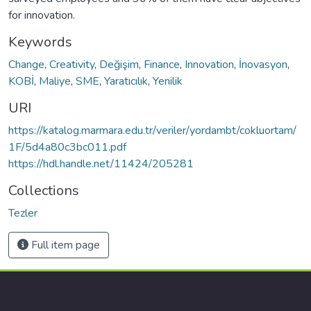
for innovation.
Keywords
Change
,
Creativity
,
Değişim
,
Finance
,
Innovation
,
İnovasyon
,
KOBİ
,
Maliye
,
SME
,
Yaratıcılık
,
Yenilik
URI
https://katalog.marmara.edu.tr/veriler/yordambt/cokluortam/
1F/5d4a80c3bc011.pdf
https://hdl.handle.net/11424/205281
Collections
Tezler
Full item page