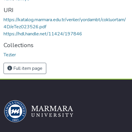
URI
https://katalog.marmara.edu.tr/veriler/yordambt/cokluortam/
4D/eTez023526.pdf
https://hdl.handle.net/11424/197846
Collections
Tezler
Full item page