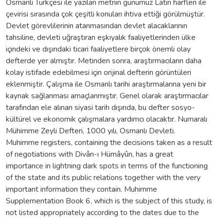
Osmanlı Türkçesi ile yazılan metnin günümüz Latin harfleri ile
çevirisi sırasında çok çeşitli konuları ihtiva ettiği görülmüştür.
Devlet görevlilerinin atanmasından devlet alacaklarının
tahsiline, devleti uğraştıran eşkıyalık faaliyetlerinden ülke
içindeki ve dışındaki ticari faaliyetlere birçok önemli olay
defterde yer almıştır. Metinden sonra, araştırmacıların daha
kolay istifade edebilmesi için orijinal defterin görüntüleri
eklenmiştir. Çalışma ile Osmanlı tarihi araştırmalarına yeni bir
kaynak sağlanması amaçlanmıştır. Genel olarak araştırmacılar
tarafından ele alınan siyasi tarih dışında, bu defter sosyo-
kültürel ve ekonomik çalışmalara yardımcı olacaktır. Numaralı
Mühimme Zeyli Defteri, 1000 yılı, Osmanlı Devleti.
Muhimme registers, containing the decisions taken as a result
of negotiations with Divân-ı Hümâyûn, has a great
importance in lightning dark spots in terms of the functioning
of the state and its public relations together with the very
important information they contain. Muhimme
Supplementation Book 6, which is the subject of this study, is
not listed appropriately according to the dates due to the