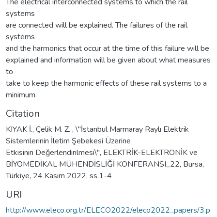
The electrical interconnected systems to which the rail
systems
are connected will be explained. The failures of the rail
systems
and the harmonics that occur at the time of this failure will be
explained and information will be given about what measures
to
take to keep the harmonic effects of these rail systems to a
minimum.
Citation
KIYAK İ., Çelik M. Z. , \"İstanbul Marmaray Raylı Elektrik
Sistemlerinin İletim Şebekesi Üzerine
Etkisinin Değerlendirilmesi\", ELEKTRİK-ELEKTRONİK ve
BİYOMEDİKAL MÜHENDİSLİĞİ KONFERANSI_22, Bursa,
Türkiye, 24 Kasım 2022, ss.1-4
URI
http://www.eleco.org.tr/ELECO2022/eleco2022_papers/3.p