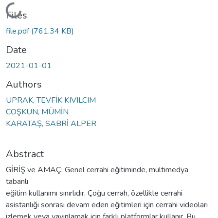
Loading...
Files
file.pdf
(761.34 KB)
Date
2021-01-01
Authors
UPRAK, TEVFİK KIVILCIM
COŞKUN, MÜMİN
KARATAŞ, SABRİ ALPER
Abstract
GİRİŞ ve AMAÇ: Genel cerrahi eğitiminde, multimedya
tabanlı
eğitim kullanımı sınırlıdır. Çoğu cerrah, özellikle cerrahi
asistanlığı sonrası devam eden eğitimleri için cerrahi videoları
izlemek veya yayınlamak için farklı platformlar kullanır. Bu