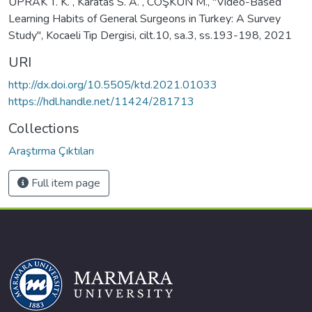
UPRAK T. K. , Karatas S. A. , COŞKUN M., "Video-Based
Learning Habits of General Surgeons in Turkey: A Survey
Study", Kocaeli Tıp Dergisi, cilt.10, sa.3, ss.193-198, 2021
URI
http://dx.doi.org/10.5505/ktd.2021.01033
https://hdl.handle.net/11424/281713
Collections
Araştırma Çıktıları
Full item page