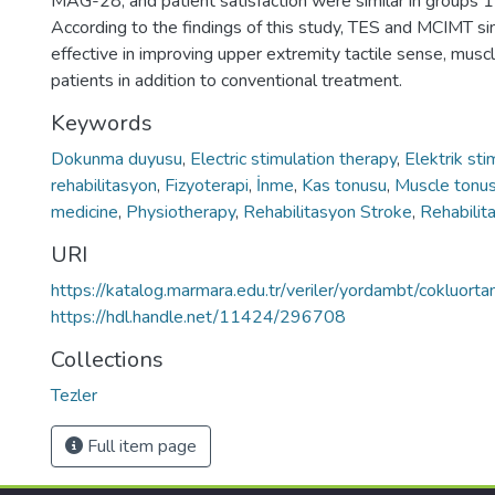
MAG-28, and patient satisfaction were similar in groups 1
According to the findings of this study, TES and MCIMT s
effective in improving upper extremity tactile sense, muscl
patients in addition to conventional treatment.
Keywords
Dokunma duyusu
,
Electric stimulation therapy
,
Elektrik st
rehabilitasyon
,
Fizyoterapi
,
İnme
,
Kas tonusu
,
Muscle tonu
medicine
,
Physiotherapy
,
Rehabilitasyon Stroke
,
Rehabilita
URI
https://katalog.marmara.edu.tr/veriler/yordambt/coklu
https://hdl.handle.net/11424/296708
Collections
Tezler
Full item page