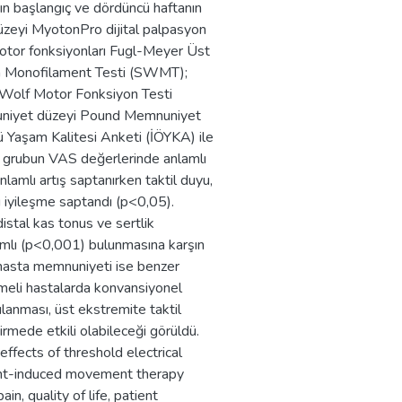
n başlangıç ve dördüncü haftanın
düzeyi MyotonPro dijital palpasyon
 motor fonksiyonları Fugl-Meyer Üst
n Monofilament Testi (SWMT);
u Wolf Motor Fonksiyon Testi
niyet düzeyi Pound Memnuniyet
 Yaşam Kalitesi Anketi (İÖYKA) ile
 üç grubun VAS değerlerinde anlamlı
mlı artış saptanırken taktil duyu,
 iyileşme saptandı (p<0,05).
distal kas tonus ve sertlik
amlı (p<0,001) bulunmasına karşın
hasta memnuniyeti ise benzer
nmeli hastalarda konvansiyonel
anması, üst ekstremite taktil
irmede etkili olabileceği görüldü.
ffects of threshold electrical
aint-induced movement therapy
n, quality of life, patient