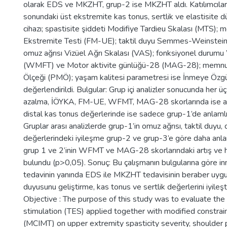
olarak EDS ve MKZHT, grup-2 ise MKZHT aldı. Katılımcıları
sonundaki üst ekstremite kas tonus, sertlik ve elastisite 
cihazı; spastisite şiddeti Modifiye Tardieu Skalası (MTS);
Ekstremite Testi (FM-UE); taktil duyu Semmes-Weinstei
omuz ağrısı Vizüel Ağrı Skalası (VAS); fonksiyonel durum
(WMFT) ve Motor aktivite günlüğü-28 (MAG-28); memnu
Ölçeği (PMÖ); yaşam kalitesi parametresi ise İnmeye Özgü
değerlendirildi. Bulgular: Grup içi analizler sonucunda her
azalma, İÖYKA, FM-UE, WFMT, MAG-28 skorlarında ise anla
distal kas tonus değerlerinde ise sadece grup-1’de anlamlı
Gruplar arası analizlerde grup-1’in omuz ağrısı, taktil duyu, 
değerlerindeki iyileşme grup-2 ve grup-3’e göre daha anl
grup 1 ve 2’inin WFMT ve MAG-28 skorlarındaki artış ve 
bulundu (p>0,05). Sonuç: Bu çalışmanın bulgularına göre i
tedavinin yanında EDS ile MKZHT tedavisinin beraber uygul
duyusunu geliştirme, kas tonus ve sertlik değerlerini iyileşt
Objective : The purpose of this study was to evaluate the e
stimulation (TES) applied together with modified constr
(MCIMT) on upper extremity spasticity severity, shoulder pai