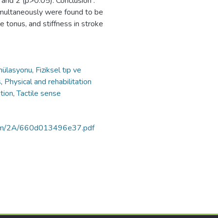
 and 2 (p>0.05). Conclusion :
imultaneously were found to be
e tonus, and stiffness in stroke
imülasyonu
,
Fiziksel tıp ve
s
,
Physical and rehabilitation
tion
,
Tactile sense
ortam/2A/660d013496e37.pdf