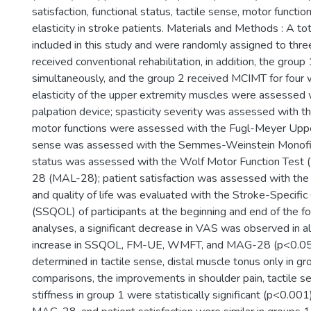
satisfaction, functional status, tactile sense, motor functio
elasticity in stroke patients. Materials and Methods : A t
included in this study and were randomly assigned to thre
received conventional rehabilitation, in addition, the gro
simultaneously, and the group 2 received MCIMT for four w
elasticity of the upper extremity muscles were assessed 
palpation device; spasticity severity was assessed with t
motor functions were assessed with the Fugl-Meyer Uppe
sense was assessed with the Semmes-Weinstein Monofil
status was assessed with the Wolf Motor Function Test
28 (MAL-28); patient satisfaction was assessed with the 
and quality of life was evaluated with the Stroke-Specific 
(SSQOL) of participants at the beginning and end of the fo
analyses, a significant decrease in VAS was observed in all
increase in SSQOL, FM-UE, WMFT, and MAG-28 (p<0.05).
determined in tactile sense, distal muscle tonus only in gr
comparisons, the improvements in shoulder pain, tactile se
stiffness in group 1 were statistically significant (p<0.