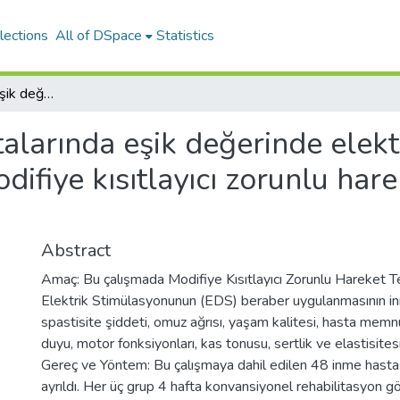
lections
All of DSpace
Statistics
İnme hastalarında eşik değerinde elektrik stimulasyonu ile beraber uygulanan modifiye kısıtlayıcı zorunlu hareket tedavisinin etkinliği
alarında eşik değerinde elekt
fiye kısıtlayıcı zorunlu hare
Abstract
Amaç: Bu çalışmada Modifiye Kısıtlayıcı Zorunlu Hareket 
Elektrik Stimülasyonunun (EDS) beraber uygulanmasının inm
spastisite şiddeti, omuz ağrısı, yaşam kalitesi, hasta memnu
duyu, motor fonksiyonları, kas tonusu, sertlik ve elastisitesi 
Gereç ve Yöntem: Bu çalışmaya dahil edilen 48 inme hastas
ayrıldı. Her üç grup 4 hafta konvansiyonel rehabilitasyon 