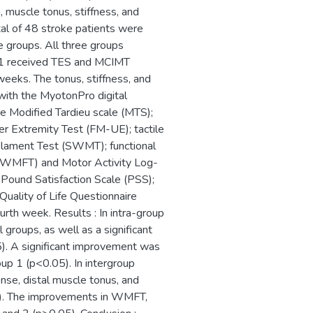
n, muscle tonus, stiffness, and
otal of 48 stroke patients were
e groups. All three groups
up 1 received TES and MCIMT
eeks. The tonus, stiffness, and
with the MyotonPro digital
he Modified Tardieu scale (MTS);
r Extremity Test (FM-UE); tactile
ament Test (SWMT); functional
 (WMFT) and Motor Activity Log-
Pound Satisfaction Scale (PSS);
Quality of Life Questionnaire
urth week. Results : In intra-group
 groups, as well as a significant
 A significant improvement was
oup 1 (p<0.05). In intergroup
nse, distal muscle tonus, and
001). The improvements in WMFT,