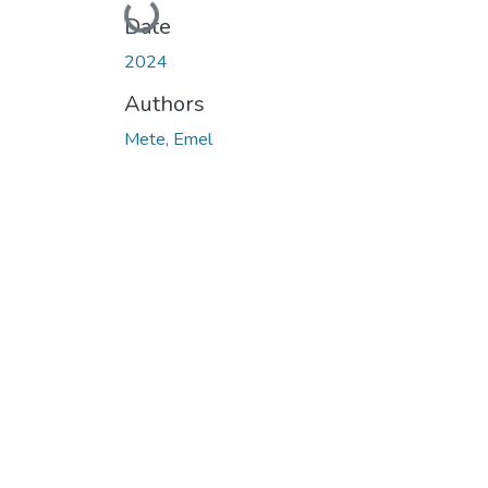
Loading...
Date
2024
Authors
Mete, Emel