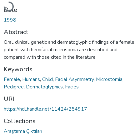
Loading...
Date
1998
Abstract
Oral, clinical, genetic and dermatoglyphic findings of a female
patient with hemifacial microsomia are described and
compared with those cited in the literature.
Keywords
Female
,
Humans
,
Child
,
Facial Asymmetry
,
Microstomia
,
Pedigree
,
Dermatoglyphics
,
Facies
URI
https://hdl.handle.net/11424/254917
Collections
Araştırma Çıktıları