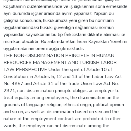
koşullarının düzenlenmesinde ve iş ilişkilerinin sona ermesinde
aynı durumda işçiler arasında ayrım yapamaz. Yapılan bu
çalışma sonucunda, hukukumuza yeni giren bu normların
uygulanmasındaki hukuki güvenliğin sağlanması normun
yapısından kaynaklanan bu tip farklılıkların dikkate alınması ile
mümkün olacaktır. Bu anlamda etkin İnsan Kaynakları Yönetimi
uygulamalarının önemi açığa çıkmaktadır.
THE NON-DISCRIMINATION PRINCIPLE IN HUMAN
RESOURCES MANAGEMENT AND TURKISH LABOR
LAW PERSPECTIVE Under the spirit of Article 10 of
Constitution, in Articles 5, 12 and 13 of the Labor Law Act
No. 4857 and Article 31 of the Trade Union Law Act No.
2821, non-discrimination principle obliges an employer to
treat equally among employees, the discrimination on the
grounds of language, religion, ethnical origin, political opinion
and so on, as well as discrimination based on sex and the
nature of the employment contract are prohibited. In other
words, the employer can not discriminate among the