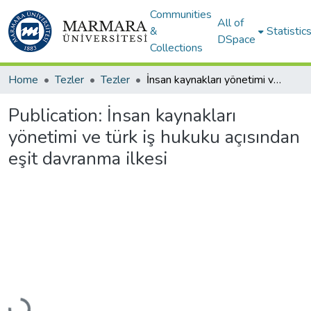
Communities
All of
&
Statistic
DSpace
Collections
Home
Tezler
Tezler
İnsan kaynakları yönetimi ve türk iş hukuku açısından eşit davranma ilkesi
Publication:
İnsan kaynakları
yönetimi ve türk iş hukuku açısından
eşit davranma ilkesi
Loading...