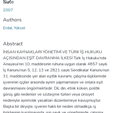
Date
2007
Authors
Erdal, Yüksel
Abstract
İNSAN KAYNAKLARI YÖNETİMİ VE TÜRK İŞ HUKUKU
AÇISINDAN EŞİT DAVRANMA İLKESİ Türk İş Hukuku’nda
Anayasa’nın 10. maddesinin ruhuna uygun olarak 4857 sayılı
İş Kanunu’nun 5, 12, 13 ve 2821 sayılı Sendikalar Kanunu’nun
31. maddesinde yer alan eşitlik kavramı, çalışma ilişkilerinde
işverenin işçiler arasında ayrım yapmamasını ve onlara eşit
davranmasını öngörmektedir. Dil, din, etnik köken, politik
görüş gibi nedenler ve sözleşme türleri veya cinsiyet
nedeniyle ayrımcılık yasakları düzenlemeye kavuşmuştur.
Başka bir deyişle, işveren haklı bir neden olmadıkça, iş
ilişkilerinin kurulmasında, işin sevk ve yönetiminde, çalışma