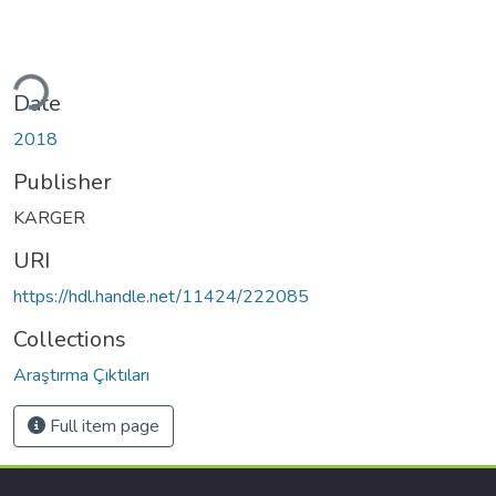
ding...
Date
2018
Publisher
KARGER
URI
https://hdl.handle.net/11424/222085
Collections
Araştırma Çıktıları
Full item page