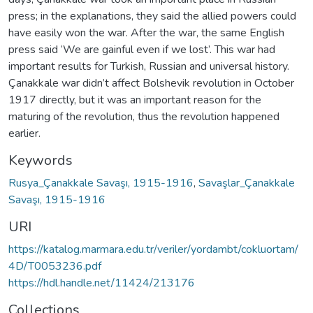
press; in the explanations, they said the allied powers could
have easily won the war. After the war, the same English
press said ‘We are gainful even if we lost’. This war had
important results for Turkish, Russian and universal history.
Çanakkale war didn’t affect Bolshevik revolution in October
1917 directly, but it was an important reason for the
maturing of the revolution, thus the revolution happened
earlier.
Keywords
Rusya_Çanakkale Savaşı, 1915-1916
,
Savaşlar_Çanakkale
Savaşı, 1915-1916
URI
https://katalog.marmara.edu.tr/veriler/yordambt/cokluortam/
4D/T0053236.pdf
https://hdl.handle.net/11424/213176
Collections