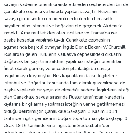
savaşın kaderine önemli oranda etki eden cephelerden biri de
Çanakkale cephesi ve burada yapılan savaştır. Rusya’nın
savaşa girmesindeki en önemli nedenlerden biri asırlık
hayalleri olan İstanbul ve boğazları ele geçirerek Akdeniz’e
inmekti. Ama müttefikleri olan İngiltere ve Fransa’da ise
başka hesaplar yapılmaktaydı. Çanakkale cephesinin
açılmasında başrolü oynayan İngiliz Deniz Bakanı W.Churchill,
Ruslardan gelen, Türklerin Kafkasya cephesindeki dikkatini
dağıtacak bir şaşırtma saldırısı yapılması isteğini önemli bir
fırsat olarak görmüş ve önceden planladığı bu savaşı
uygulamaya koymuştur. Rus kaynaklarında ise İngilizlere
İstanbul ve Boğazlar konusunda tam olarak güvenilmese de
başka yapılacak bir şeyin de olmadığı, sadece İngilizlerin isteği
olan Çanakkale savaşı sırasında Ruslar tarafından Karadeniz
kıyılarına bir çıkarma yapılması isteğinin yerine getirilmemesi
olduğu belirtilmiştir. Çanakkale Savaşları, 3 Kasım 1914
tarihinde İngiliz gemilerinin boğazı topa tutmasıyla başlayıp, 9
Ocak 1916 tarihinde yine İngilizlerin Seddülbahir’den
askerlerini çekmesine kadar sürmüştür. Savaş, Deniz savaşı