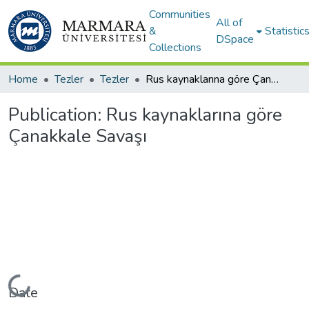
Communities
All of
&
Statistic
DSpace
Collections
Home
Tezler
Tezler
Rus kaynaklarına göre Çanakkale Savaşı
Publication:
Rus kaynaklarına göre
Çanakkale Savaşı
Loading...
Date