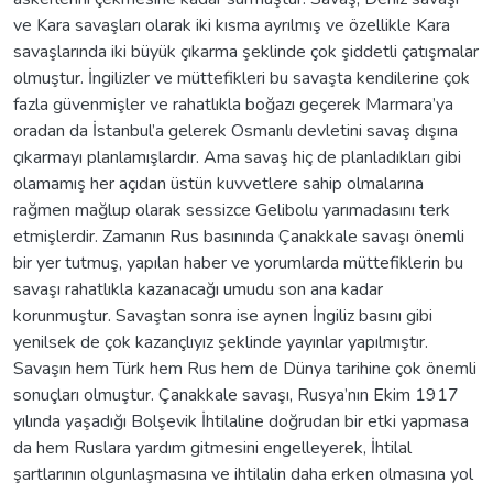
ve Kara savaşları olarak iki kısma ayrılmış ve özellikle Kara
savaşlarında iki büyük çıkarma şeklinde çok şiddetli çatışmalar
olmuştur. İngilizler ve müttefikleri bu savaşta kendilerine çok
fazla güvenmişler ve rahatlıkla boğazı geçerek Marmara’ya
oradan da İstanbul’a gelerek Osmanlı devletini savaş dışına
çıkarmayı planlamışlardır. Ama savaş hiç de planladıkları gibi
olamamış her açıdan üstün kuvvetlere sahip olmalarına
rağmen mağlup olarak sessizce Gelibolu yarımadasını terk
etmişlerdir. Zamanın Rus basınında Çanakkale savaşı önemli
bir yer tutmuş, yapılan haber ve yorumlarda müttefiklerin bu
savaşı rahatlıkla kazanacağı umudu son ana kadar
korunmuştur. Savaştan sonra ise aynen İngiliz basını gibi
yenilsek de çok kazançlıyız şeklinde yayınlar yapılmıştır.
Savaşın hem Türk hem Rus hem de Dünya tarihine çok önemli
sonuçları olmuştur. Çanakkale savaşı, Rusya’nın Ekim 1917
yılında yaşadığı Bolşevik İhtilaline doğrudan bir etki yapmasa
da hem Ruslara yardım gitmesini engelleyerek, İhtilal
şartlarının olgunlaşmasına ve ihtilalin daha erken olmasına yol