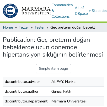
Communities
All of
&
Statistic
DSpace
Collections
Home
Tezler
Tezler
Geç preterm doğan bebeklerde uzun dönemde hipertansiyon sıklığının belirlenmesi
Publication:
Geç preterm doğan
bebeklerde uzun dönemde
hipertansiyon sıklığının belirlenmesi
Simple item page
dc.contributor.advisor
ALPAY, Harika
dc.contributor.author
Günay, Fatih
dc.contributor.department
Marmara Üniversitesi