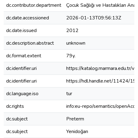
dc.contributor.department
Çocuk Sağlığı ve Hastalıkları Anab
dc.date.accessioned
2026-01-13T09:56:13Z
dc.date.issued
2012
dc.description.abstract
unknown
dc.format.extent
79y.
dc.identifier.uri
https://katalog.marmara.edu.tr/
dc.identifier.uri
https://hdl.handle.net/11424/1
dc.language.iso
tur
dc.rights
info:eu-repo/semantics/openAcce
dc.subject
Preterm
dc.subject
Yenidoğan