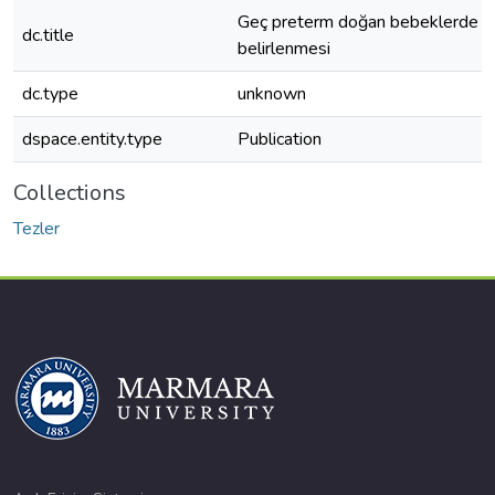
Geç preterm doğan bebeklerde uzu
dc.title
belirlenmesi
dc.type
unknown
dspace.entity.type
Publication
Collections
Tezler