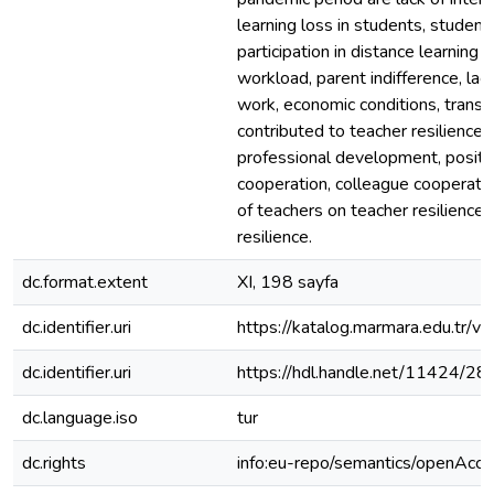
learning loss in students, student
participation in distance learning 
workload, parent indifference, lac
work, economic conditions, transpo
contributed to teacher resilience
professional development, positiv
cooperation, colleague cooperatio
of teachers on teacher resilience
resilience.
dc.format.extent
XI, 198 sayfa
dc.identifier.uri
https://katalog.marmara.edu.tr/
dc.identifier.uri
https://hdl.handle.net/11424/2
dc.language.iso
tur
dc.rights
info:eu-repo/semantics/openAcce