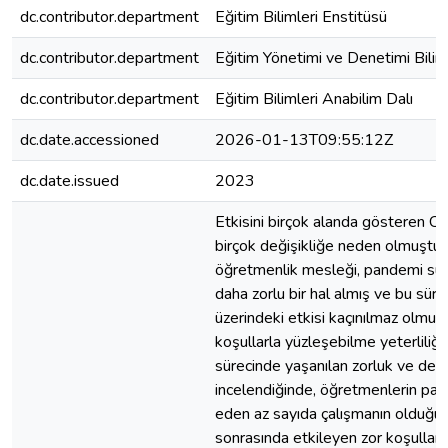
dc.contributor.department
Eğitim Bilimleri Enstitüsü
dc.contributor.department
Eğitim Yönetimi ve Denetimi Bilim
dc.contributor.department
Eğitim Bilimleri Anabilim Dalı
dc.date.accessioned
2026-01-13T09:55:12Z
dc.date.issued
2023
Etkisini birçok alanda gösteren C
birçok değişikliğe neden olmuştu
öğretmenlik mesleği, pandemi süre
daha zorlu bir hal almış ve bu sür
üzerindeki etkisi kaçınılmaz olmuş
koşullarla yüzleşebilme yeterliliğ
sürecinde yaşanılan zorluk ve deği
incelendiğinde, öğretmenlerin pande
eden az sayıda çalışmanın olduğu
sonrasında etkileyen zor koşulların