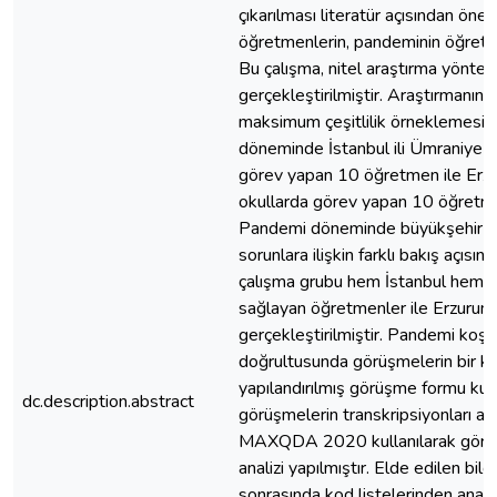
çıkarılması literatür açısından ön
öğretmenlerin, pandeminin öğretmen
Bu çalışma, nitel araştırma yönte
gerçekleştirilmiştir. Araştırmanı
maksimum çeşitlilik örneklemesi ku
döneminde İstanbul ili Ümraniye ve
görev yapan 10 öğretmen ile Erzuru
okullarda görev yapan 10 öğretmen
Pandemi döneminde büyükşehir ve 
sorunlara ilişkin farklı bakış açıs
çalışma grubu hem İstanbul hem de
sağlayan öğretmenler ile Erzurum
gerçekleştirilmiştir. Pandemi koşul
doğrultusunda görüşmelerin bir kıs
yapılandırılmış görüşme formu kullan
dc.description.abstract
görüşmelerin transkripsiyonları ar
MAXQDA 2020 kullanılarak görüşmel
analizi yapılmıştır. Elde edilen bil
sonrasında kod listelerinden ana t