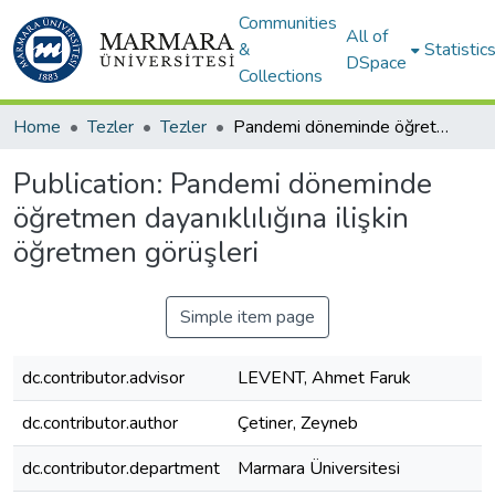
Communities
All of
&
Statistic
DSpace
Collections
Home
Tezler
Tezler
Pandemi döneminde öğretmen dayanıklılığına ilişkin öğretmen görüşleri
Publication:
Pandemi döneminde
öğretmen dayanıklılığına ilişkin
öğretmen görüşleri
Simple item page
dc.contributor.advisor
LEVENT, Ahmet Faruk
dc.contributor.author
Çetiner, Zeyneb
dc.contributor.department
Marmara Üniversitesi