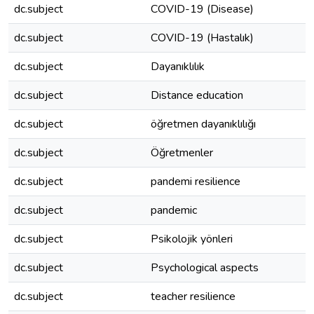
dc.subject
COVID-19 (Disease)
dc.subject
COVID-19 (Hastalık)
dc.subject
Dayanıklılık
dc.subject
Distance education
dc.subject
öğretmen dayanıklılığı
dc.subject
Öğretmenler
dc.subject
pandemi resilience
dc.subject
pandemic
dc.subject
Psikolojik yönleri
dc.subject
Psychological aspects
dc.subject
teacher resilience