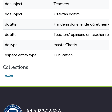
dc.subject
Teachers
dc.subject
Uzaktan eğitim
dc.title
Pandemi döneminde öğretmen dayan
dc.title
Teachers’ opinions on teacher res
dc.type
masterThesis
dspace.entity.type
Publication
Collections
Tezler