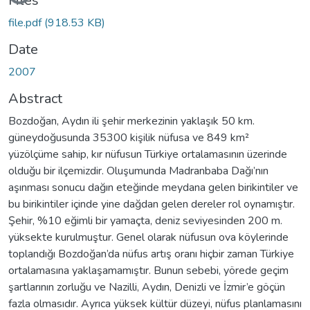
Loading...
Files
file.pdf
(918.53 KB)
Date
2007
Abstract
Bozdoğan, Aydın ili şehir merkezinin yaklaşık 50 km.
güneydoğusunda 35300 kişilik nüfusa ve 849 km²
yüzölçüme sahip, kır nüfusun Türkiye ortalamasının üzerinde
olduğu bir ilçemizdir. Oluşumunda Madranbaba Dağı’nın
aşınması sonucu dağın eteğinde meydana gelen birikintiler ve
bu birikintiler içinde yine dağdan gelen dereler rol oynamıştır.
Şehir, %10 eğimli bir yamaçta, deniz seviyesinden 200 m.
yüksekte kurulmuştur. Genel olarak nüfusun ova köylerinde
toplandığı Bozdoğan’da nüfus artış oranı hiçbir zaman Türkiye
ortalamasına yaklaşamamıştır. Bunun sebebi, yörede geçim
şartlarının zorluğu ve Nazilli, Aydın, Denizli ve İzmir’e göçün
fazla olmasıdır. Ayrıca yüksek kültür düzeyi, nüfus planlamasını