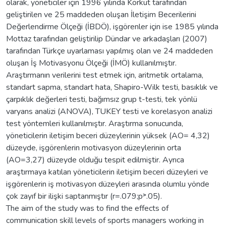
olarak, yöneticiler için 1996 yılında Korkut tarafından
geliştirilen ve 25 maddeden oluşan İletişim Becerilerini
Değerlendirme Ölçeği (İBDÖ), işgörenler için ise 1985 yılında
Mottaz tarafından geliştirilip Dündar ve arkadaşları (2007)
tarafından Türkçe uyarlaması yapılmış olan ve 24 maddeden
oluşan İş Motivasyonu Ölçeği (İMÖ) kullanılmıştır.
Araştırmanın verilerini test etmek için, aritmetik ortalama,
standart sapma, standart hata, Shapiro-Wilk testi, basıklık ve
çarpıklık değerleri testi, bağımsız grup t-testi, tek yönlü
varyans analizi (ANOVA), TUKEY testi ve korelasyon analizi
test yöntemleri kullanılmıştır. Araştırma sonucunda,
yöneticilerin iletişim beceri düzeylerinin yüksek (AO= 4,32)
düzeyde, işgörenlerin motivasyon düzeylerinin orta
(AO=3,27) düzeyde olduğu tespit edilmiştir. Ayrıca
araştırmaya katılan yöneticilerin iletişim beceri düzeyleri ve
işgörenlerin iş motivasyon düzeyleri arasında olumlu yönde
çok zayıf bir ilişki saptanmıştır (r=.079;p˃.05).
The aim of the study was to find the effects of
communication skill levels of sports managers working in