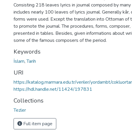
Consisting 218 leaves lyrics in journal composed by many 
includes nearly 100 leaves of lyrics journal. Generally kâr
forms were used. Except the translation into Ottoman of th
to promote the journal. The procedures, forms, composer, a
presented in tables. Besides, given informations about wri
some of the famous composers of the period.
Keywords
İslam
,
Tarih
URI
https://katalog.marmara.edu.tr/veriler/yordambt/cokluo
https://hdl.handle.net/11424/197831
Collections
Tezler
Full item page