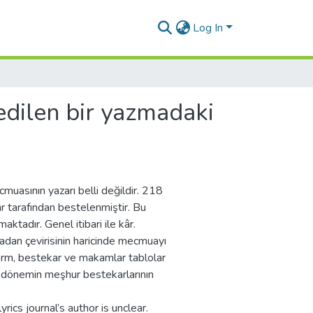
Log In
 edilen bir yazmadaki
cmuasının yazarı belli değildir. 218
r tarafından bestelenmiştir. Bu
tadır. Genel itibari ile kâr.
adan çevirisinin haricinde mecmuayı
 form, bestekar ve makamlar tablolar
 dönemin meşhur bestekarlarının
yrics journal’s author is unclear.