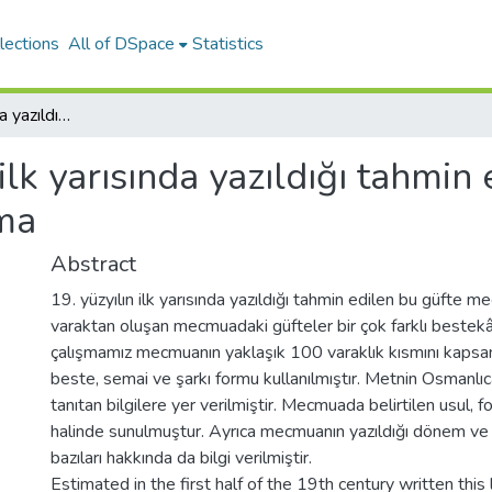
lections
All of DSpace
Statistics
19. YY’ın ilk yarısında yazıldığı tahmin edilen bir yazmadaki güfteler üzerine çalışma
 ilk yarısında yazıldığı tahmin
şma
Abstract
19. yüzyılın ilk yarısında yazıldığı tahmin edilen bu güfte me
varaktan oluşan mecmuadaki güfteler bir çok farklı bestekâ
çalışmamız mecmuanın yaklaşık 100 varaklık kısmını kapsamak
beste, semai ve şarkı formu kullanılmıştır. Metnin Osmanlıc
tanıtan bilgilere yer verilmiştir. Mecmuada belirtilen usul,
halinde sunulmuştur. Ayrıca mecmuanın yazıldığı dönem ve
bazıları hakkında da bilgi verilmiştir.
Estimated in the first half of the 19th century written this l