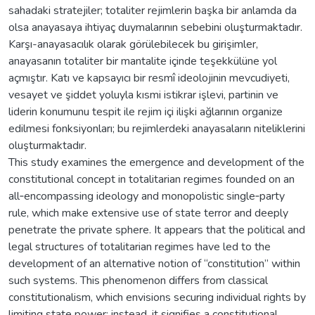
sahadaki stratejiler; totaliter rejimlerin başka bir anlamda da
olsa anayasaya ihtiyaç duymalarının sebebini oluşturmaktadır.
Karşı-anayasacılık olarak görülebilecek bu girişimler,
anayasanın totaliter bir mantalite içinde teşekkülüne yol
açmıştır. Katı ve kapsayıcı bir resmî ideolojinin mevcudiyeti,
vesayet ve şiddet yoluyla kısmi istikrar işlevi, partinin ve
liderin konumunu tespit ile rejim içi ilişki ağlarının organize
edilmesi fonksiyonları; bu rejimlerdeki anayasaların niteliklerini
oluşturmaktadır.
This study examines the emergence and development of the
constitutional concept in totalitarian regimes founded on an
all‑encompassing ideology and monopolistic single‑party
rule, which make extensive use of state terror and deeply
penetrate the private sphere. It appears that the political and
legal structures of totalitarian regimes have led to the
development of an alternative notion of “constitution” within
such systems. This phenomenon differs from classical
constitutionalism, which envisions securing individual rights by
limiting state power; instead, it signifies a constitutional