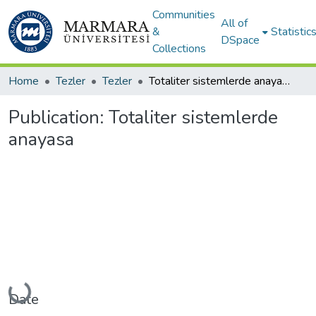
Communities
All of
&
Statistic
DSpace
Collections
Home
Tezler
Tezler
Totaliter sistemlerde anayasa
Publication:
Totaliter sistemlerde
anayasa
Loading...
Date