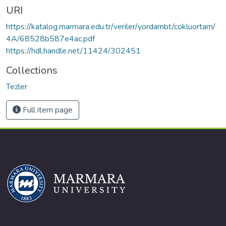
URI
https://katalog.marmara.edu.tr/veriler/yordambt/cokluortam/
4A/68528b587e4ac.pdf
https://hdl.handle.net/11424/302451
Collections
Tezler
Full item page