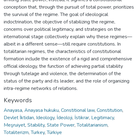
conception that, through the pursuit of total power, prioritizes
the survival of the regime. The goal of ideological
indoctrination, the objective of stabilizing the regime,
concerns over political legitimacy, and strategies on the
international stage collectively explain why these regimes—
albeit in a different sense—still require constitutions. In
totalitarian regimes, the characteristics of constitutional
formation include the existence of a rigid and comprehensive
official ideology, the function of achieving partial stability
through tutelage and violence, the determination of the
status of the party and its leader, and the role of organizing
intra-regime networks of relations.
Keywords
Anayasa
,
Anayasa hukuku
,
Constitional law
,
Constitution
,
Devlet İktidarı
,
Ideology
,
İdeoloji
,
İstikrar
,
Legitimacy
,
Meşruiyet
,
Stability
,
State Power
,
Totalitarianism
,
Totaliterizm
,
Turkey
,
Türkiye