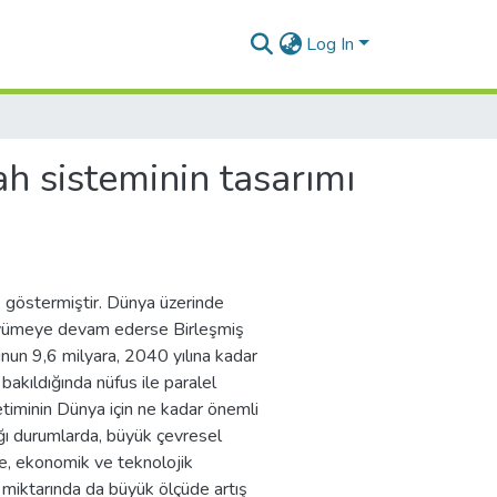
Log In
ah sisteminin tasarımı
 göstermiştir. Dünya üzerinde
büyümeye devam ederse Birleşmiş
unun 9,6 milyara, 2040 yılına kadar
bakıldığında nüfus ile paralel
netiminin Dünya için ne kadar önemli
ğı durumlarda, büyük çevresel
de, ekonomik ve teknolojik
k miktarında da büyük ölçüde artış