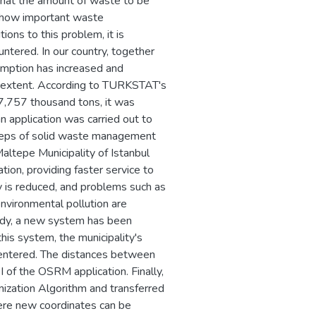
 that the amount of waste to be
d how important waste
ons to this problem, it is
ntered. In our country, together
mption has increased and
t extent. According to TURKSTAT's
7,757 thousand tons, it was
n application was carried out to
steps of solid waste management
Maltepe Municipality of Istanbul
ion, providing faster service to
ty is reduced, and problems such as
nvironmental pollution are
study, a new system has been
his system, the municipality's
e entered. The distances between
 of the OSRM application. Finally,
mization Algorithm and transferred
ere new coordinates can be