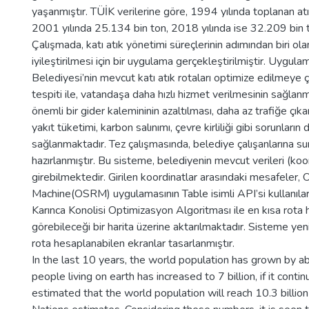
yaşanmıştır. TÜİK verilerine göre, 1994 yılında toplanan atı
2001 yılında 25.134 bin ton, 2018 yılında ise 32.209 bin t
Çalışmada, katı atık yönetimi süreçlerinin adımından biri ol
iyileştirilmesi için bir uygulama gerçekleştirilmiştir. Uygul
Belediyesi’nin mevcut katı atık rotaları optimize edilmeye 
tespiti ile, vatandaşa daha hızlı hizmet verilmesinin sağlanma
önemli bir gider kalemininin azaltılması, daha az trafiğe çık
yakıt tüketimi, karbon salınımı, çevre kirliliği gibi sorunları
sağlanmaktadır. Tez çalışmasında, belediye çalışanlarına su
hazırlanmıştır. Bu sisteme, belediyenin mevcut verileri (koor
girebilmektedir. Girilen koordinatlar arasındaki mesafeler,
Machine(OSRM) uygulamasının Table isimli API’si kullanıla
Karınca Konolisi Optimizasyon Algoritması ile en kısa rota 
görebileceği bir harita üzerine aktarılmaktadır. Sisteme yeni
rota hesaplanabilen ekranlar tasarlanmıştır.
In the last 10 years, the world population has grown by 
people living on earth has increased to 7 billion, if it contin
estimated that the world population will reach 10.3 billio