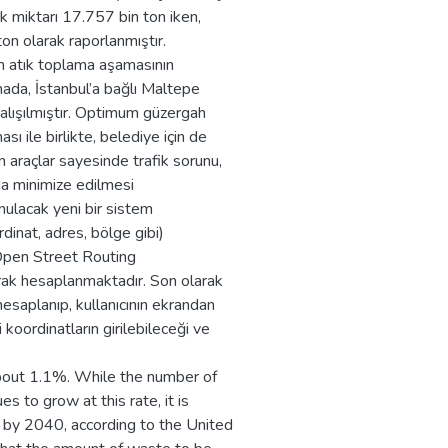
k miktarı 17.757 bin ton iken,
on olarak raporlanmıştır.
an atık toplama aşamasının
amada, İstanbul’a bağlı Maltepe
çalışılmıştır. Optimum güzergah
sı ile birlikte, belediye için de
an araçlar sayesinde trafik sorunu,
n da minimize edilmesi
nulacak yeni bir sistem
dinat, adres, bölge gibi)
 Open Street Routing
rak hesaplanmaktadır. Son olarak
hesaplanıp, kullanıcının ekrandan
 koordinatların girilebileceği ve
about 1.1%. While the number of
ues to grow at this rate, it is
n by 2040, according to the United