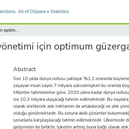
lections
All of DSpace
Statistics
Katı atık yönetimi için optimum güzergah sisteminin tasarımı ve gerçekleştirimi
 yönetimi için optimum güzerg
Abstract
Son 10 yılda dünya nüfusu yaklaşık %1,1 oranında büyüme
yaşayan insan sayısı 7 milyara yükselmişken bu oranda 
Milletler tahminlerine göre, 2030 yılına kadar dünya nüfus
ise 10,3 milyara ulaşacağı tahmin edilmektedir. Bu sayılara 
olarak üretilecek atık miktarının da artabileceği ve atık yö
olduğu görülmektedir. Bu soruna akıllı çözümler bulunmadı
sorunlarla karşılaşılacağı tahmin edilmektedir. Ülkemizde 
gelişmeler ile birlikte, tüketim artmış buna bağlı olarak atı