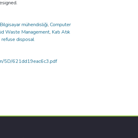
esigned.
Bilgisayar mühendisliği
,
Computer
Solid Waste Management
,
Katı Atık
 refuse disposal
rtam/5D/621dd19eac6c3.pdf