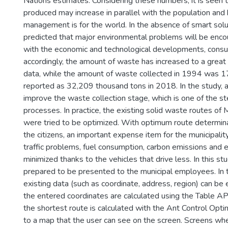
Nations estimates. Considering these numbers, it is seen
produced may increase in parallel with the population an
management is for the world. In the absence of smart soluti
predicted that major environmental problems will be encou
with the economic and technological developments, consu
accordingly, the amount of waste has increased to a grea
data, while the amount of waste collected in 1994 was 1
reported as 32,209 thousand tons in 2018. In the study, a
improve the waste collection stage, which is one of the 
processes. In practice, the existing solid waste routes of 
were tried to be optimized. With optimum route determinat
the citizens, an important expense item for the municipali
traffic problems, fuel consumption, carbon emissions and e
minimized thanks to the vehicles that drive less. In this 
prepared to be presented to the municipal employees. In t
existing data (such as coordinate, address, region) can b
the entered coordinates are calculated using the Table API
the shortest route is calculated with the Ant Control Opti
to a map that the user can see on the screen. Screens wh