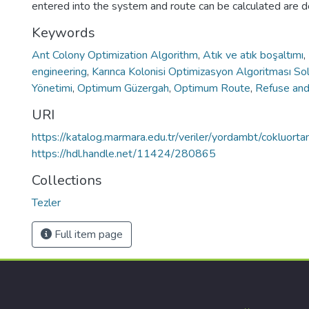
entered into the system and route can be calculated are d
Keywords
Ant Colony Optimization Algorithm
,
Atık ve atık boşaltımı
,
engineering
,
Karınca Kolonisi Optimizasyon Algoritması 
Yönetimi
,
Optimum Güzergah
,
Optimum Route
,
Refuse and
URI
https://katalog.marmara.edu.tr/veriler/yordambt/cokluo
https://hdl.handle.net/11424/280865
Collections
Tezler
Full item page