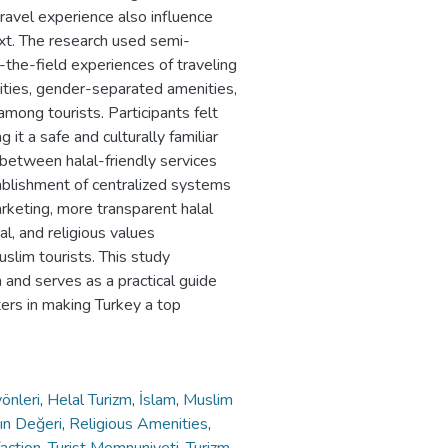
travel experience also influence
ext. The research used semi-
-the-field experiences of traveling
ilities, gender-separated amenities,
among tourists. Participants felt
g it a safe and culturally familiar
 between halal-friendly services
ablishment of centralized systems
arketing, more transparent halal
al, and religious values
uslim tourists. This study
 and serves as a practical guide
ters in making Turkey a top
yönleri
,
Helal Turizm
,
İslam
,
Muslim
ın Değeri
,
Religious Amenities
,