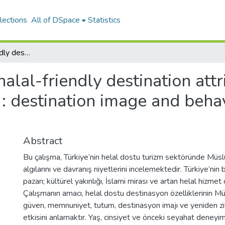
lections
All of DSpace
Statistics
Effect of halal-friendly destination attributes on value, satisfaction, and trust : destination image and behaviors of Muslim travelers in Turkey
 halal-friendly destination att
t : destination image and beh
Abstract
Bu çalışma, Türkiye’nin helal dostu turizm sektöründe Müslü
algılarını ve davranış niyetlerini incelemektedir. Türkiye’n
pazarı; kültürel yakınlığı, İslami mirası ve artan helal hizmet 
Çalışmanın amacı, helal dostu destinasyon özelliklerinin Müs
güven, memnuniyet, tutum, destinasyon imajı ve yeniden zi
etkisini anlamaktır. Yaş, cinsiyet ve önceki seyahat deneyim