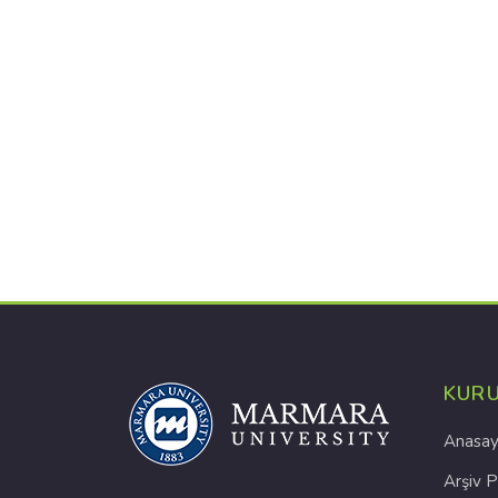
KUR
Anasay
Arşiv P