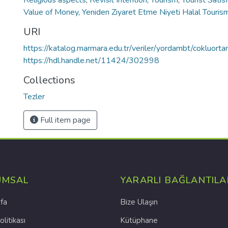
Religious aspects
,
Revisit Intention
,
Tourism
,
Tourist Satis
Value of Money
,
Yeniden Ziyaret Etme Niyeti Halal Touris
URI
https://katalog.marmara.edu.tr/veriler/yordambt/coklu
https://hdl.handle.net/11424/302998
Collections
Tezler
Full item page
UMSAL
YARARLI BAĞLANTILA
fa
Bize Ulaşın
olitikası
Kütüphane