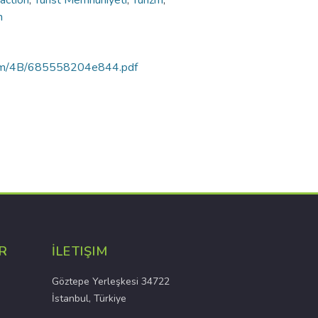
faction
,
Turist Memnuniyeti
,
Turizm
,
m
ortam/4B/685558204e844.pdf
R
İLETIŞIM
Göztepe Yerleşkesi 34722
İstanbul, Türkiye