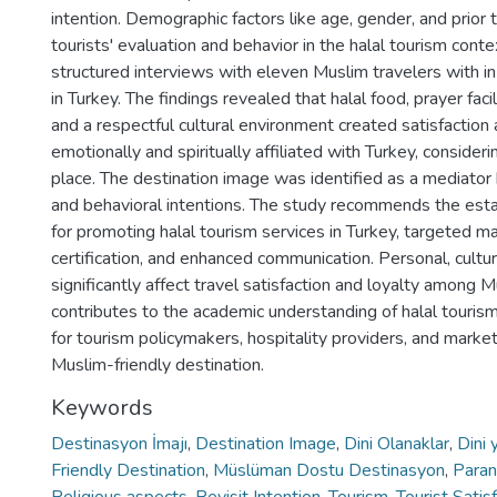
intention. Demographic factors like age, gender, and prior 
tourists' evaluation and behavior in the halal tourism cont
structured interviews with eleven Muslim travelers with in
in Turkey. The findings revealed that halal food, prayer fac
and a respectful cultural environment created satisfaction 
emotionally and spiritually affiliated with Turkey, considerin
place. The destination image was identified as a mediator
and behavioral intentions. The study recommends the est
for promoting halal tourism services in Turkey, targeted m
certification, and enhanced communication. Personal, cultur
significantly affect travel satisfaction and loyalty among M
contributes to the academic understanding of halal tourism
for tourism policymakers, hospitality providers, and marke
Muslim-friendly destination.
Keywords
Destinasyon İmajı
,
Destination Image
,
Dini Olanaklar
,
Dini 
Friendly Destination
,
Müslüman Dostu Destinasyon
,
Paran