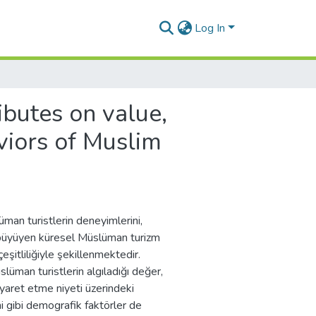
Log In
ributes on value,
aviors of Muslim
man turistlerin deneyimlerini,
in büyüyen küresel Müslüman turizm
çeşitliliğiyle şekillenmektedir.
lüman turistlerin algıladığı değer,
yaret etme niyeti üzerindeki
i gibi demografik faktörler de