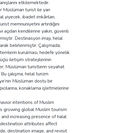
nışlarını etkilemektedir.
r Müslüman turist ile yarı
al yiyecek, ibadet imkânları,
urist memnuniyetini artırdığını
i açıdan kendilerine yakın, güvenli
rmiştir. Destinasyon imajı, helal
larak belirlenmiştir. Çalışmada;
istemlerin kurulması, hedefe yönelik
çlü iletişim stratejilerinin
rler; Müslüman turistlerin seyahat
Bu çalışma, helal turizm
iye’nin Müslüman dostu bir
pıcılarına, konaklama işletmelerine
avior intentions of Muslim
ey's growing global Muslim tourism
e, and increasing presence of halal
destination attributes affect
ude, destination image, and revisit