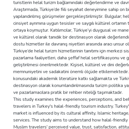
turistlerin helal turizm bağlamındaki değerlendirme ve davra
Araştırmada, Türkiye’de fiili seyahat deneyimine sahip on bi
yapılandırılmış görüşmeler gerçekleştirilmiştir. Bulgular; hel
cinsiyet ayrımına uygun tesisler ve saygılı kültürel ortamın t
ortaya koymuştur. Katılımcılar, Türkiye’yi duygusal ve manev
ve kültürel olarak tanıdık bir destinasyon olarak değerlendi
dostu hizmetler ile davranış niyetleri arasında aracı unsur o
Türkiye’de helal turizm hizmetlerinin tanıtımı için merkezi s
pazarlama faaliyetleri, daha şeffaf helal sertifikasyonu ve gü
geliştirilmesi önerilmektedir. Kişisel, kültürel ve dini değe
memnuniyetini ve sadakatini önemli ölçüde etkilemektedir. 
konusundaki akademik literatüre katkı sağlamakta ve Türk
destinasyon olarak konumlandırılmasında turizm politika ya
ve pazarlamacılara pratik bir rehber niteliği taşımaktadır.
This study examines the experiences, perceptions, and beh
travelers in Turkey's halal-friendly tourism industry. Turk
market is influenced by its cultural affinity, Islamic heritag
services. The study aims to understand how halal-friendly 
Muslim travelers' perceived value, trust, satisfaction, attit