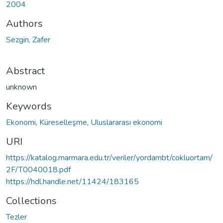
2004
Authors
Sezgin, Zafer
Abstract
unknown
Keywords
Ekonomi
,
Küreselleşme
,
Uluslararası ekonomi
URI
https://katalog.marmara.edu.tr/veriler/yordambt/cokluortam/
2F/T0040018.pdf
https://hdl.handle.net/11424/183165
Collections
Tezler