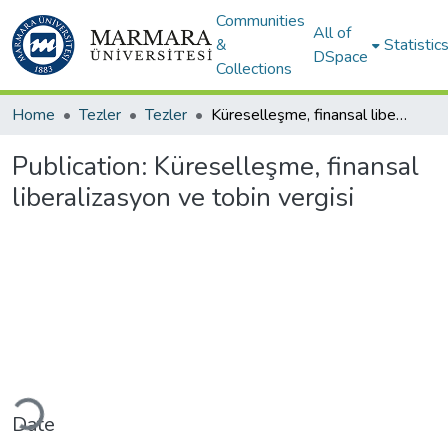
Communities
All of
&
Statistic
DSpace
Collections
Home
Tezler
Tezler
Küreselleşme, finansal liberalizasyon ve tobin vergisi
Publication:
Küreselleşme, finansal
liberalizasyon ve tobin vergisi
ading...
Date