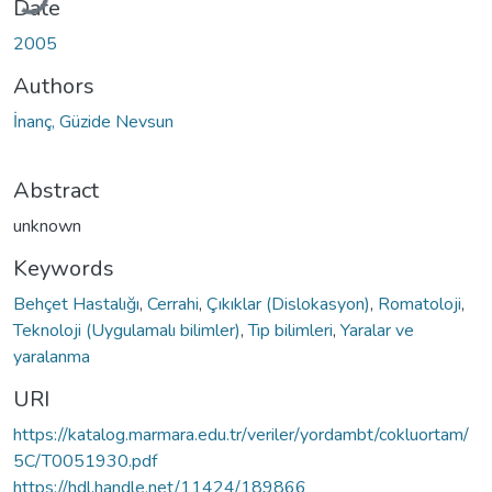
Date
2005
Authors
İnanç, Güzide Nevsun
Abstract
unknown
Keywords
Behçet Hastalığı
,
Cerrahi
,
Çıkıklar (Dislokasyon)
,
Romatoloji
,
Teknoloji (Uygulamalı bilimler)
,
Tıp bilimleri
,
Yaralar ve
yaralanma
URI
https://katalog.marmara.edu.tr/veriler/yordambt/cokluortam/
5C/T0051930.pdf
https://hdl.handle.net/11424/189866