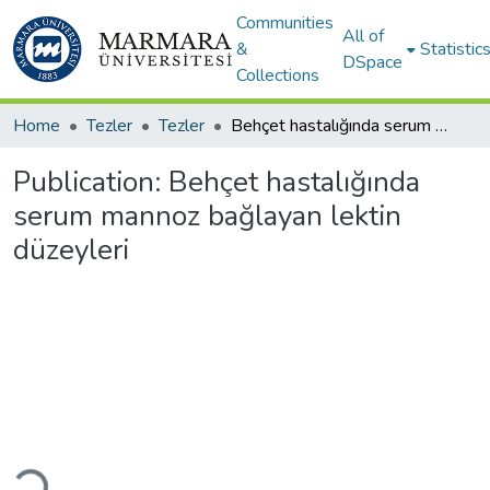
Communities
All of
&
Statistic
DSpace
Collections
Home
Tezler
Tezler
Behçet hastalığında serum mannoz bağlayan lektin düzeyleri
Publication:
Behçet hastalığında
serum mannoz bağlayan lektin
düzeyleri
ading...