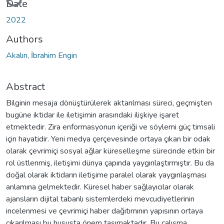
Loading...
Date
2022
Authors
Akalın, İbrahim Engin
Abstract
Bilginin mesaja dönüştürülerek aktarılması süreci, geçmişten
bugüne iktidar ile iletişimin arasındaki ilişkiye işaret
etmektedir. Zira enformasyonun içeriği ve söylemi güç timsali
için hayatidir. Yeni medya çerçevesinde ortaya çıkan bir odak
olarak çevrimiçi sosyal ağlar küreselleşme sürecinde etkin bir
rol üstlenmiş, iletişimi dünya çapında yaygınlaştırmıştır. Bu da
doğal olarak iktidarın iletişime paralel olarak yaygınlaşması
anlamına gelmektedir. Küresel haber sağlayıcılar olarak
ajansların dijital tabanlı sistemlerdeki mevcudiyetlerinin
incelenmesi ve çevrimiçi haber dağıtımının yapısının ortaya
çıkarılması bu hususta önem taşımaktadır. Bu çalışma,