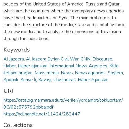
policies of the United States of America, Russia and Qatar,
which are the countries where the exemplary news agencies
have their headquarters, on Syria. The main problem is to
consider the structure of the media, state and capital fusion in
the new media and to analyze the dimensions of this fusion
through the indications.
Keywords
Al Jazeera
,
Al Jazeera Syrian Civil War
,
CNN
,
Discourse
,
Haber
,
Haber ajansları
,
International News Agencies
,
Kitle
iletişim araçları
,
Mass media
,
News
,
News agencies
,
Söylem
,
Sputnik
,
Suriye İç Savaşı
,
Uluslararası Haber Ajansları
URI
https://katalog.marmara.edu.tr/veriler/yordambt/cokluortam/
9C/62c575792bbba.pdf
https://hdl.handle.net/11424/282447
Collections