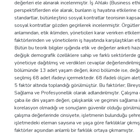
değerleri ele alınarak incelenmiştir. İş Ahlakı (Business et
perspektiflerden ele alarak, bunların iş hayatına etkilerine 
standartlar, bütünleştirici sosyal kontratlar teorisinin kap
sosyal kontratlar gözden geçirilerek incelenmiştir. Örgütler
anlamından, etik iklimden, yöneticileri karar verirken etkil
faktörlerinden ve yöneticilerin iş hayatında karşılaştıkları e
Bütün bu teorik bilgiler ışığında etik ve değerler anketi haz
değişik demografik özelliklere sahip ve farklı sektörlerde
yöneticiye dağıtılmış ve verdikleri cevaplar değerlendirilmiş
bölümünde 13 adet yaşam değeri, ikinci bölümde ise, değiş
seçilmiş 68 adet ifadeyi içermektedir. 68 ifadeli ölçüm ale
5 faktör altında toplandığı görülmüştür. Bu faktörler; Bireys
Sağlama ve Profesyonellik olarak adlandırılmıştır. Çalışma 
çaba ile dini yaşam değeri, çalışkanlık ve geçimini sağlama 
korelasyon olmadığı ve sonuçların güvenilir olduğu görülmüş
çalışma değerlerinde cinsiyete, işletmenin bulunduğu şehre
işletmedeki eleman sayısına ve yaşa göre farklılıklar çıkmı
faktörler açısından anlamlı bir farklılık ortaya çıkmamıştır.