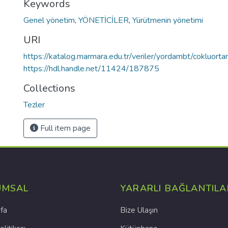
Keywords
Genel yönetim
,
YÖNETİCİLER
,
Yürütmenin yönetimi
URI
https://katalog.marmara.edu.tr/veriler/yordambt/cokluo
https://hdl.handle.net/11424/187875
Collections
Tezler
Full item page
UMSAL
YARARLI BAĞLANTILA
fa
Bize Ulaşın