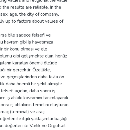
g values and religional life value;
the results are reliable. In the
sex, age, the city of company,
ly up to factors about values of
orsa bile sadece felsefi ve
ğu kavram gibi iş hayatımıza
r bir konu olması ve ele
toplumu gibi gelişmekte olan, henüz
ların kararları önemli ölçüde
ığı bir gerçektir. Özellikle,
den ve geçmişlerinden daha fazla ön
k daha önemli bir şekil almıştır.
felsefi açıdan, daha sonra iş
ce iş ahlakı kavramını tanımlayarak,
sonra iş ahlakının temelini oluşturan
maç (terminal) ve araç
rleri ile ilgili yaklaşımlar başlığı
 değerleri ile Varlık ve Örgütsel