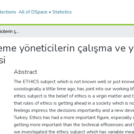
lections
All of DSpace
Statistics
Orta kademe yöneticilerin çalışma ve yaşam değerlerinin etik açıdan incelenmesi
me yöneticilerin çalışma ve 
si
Abstract
The ETHICS subject which is not known well or just know
sociologically a little time ago, has joint into our working l
ethics subject is the belief of ethics is a virgin matter and to
that rules of ethics is getting ahead in a society which is no
feelings impress the decisions ımportantly and a new deve
Turkey. Ethics has had a more ımportant figure, especially a
getting more important than the technical efficiencies and 
we investigated the ethics subject which has variable mea