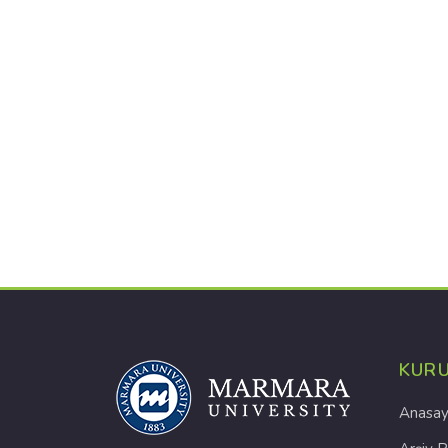
KUR
Anasay