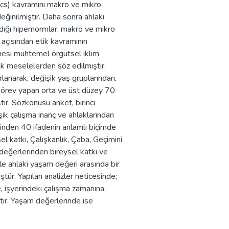
hics) kavramını makro ve mikro
değinilmiştir. Daha sonra ahlaki
sadığı hipernormlar, makro ve mikro
 açısından etik kavramının
emesi muhtemel örgütsel iklim
tik meselelerden söz edilmiştir.
ırlanarak, değişik yaş gruplarından,
 görev yapan orta ve üst düzey 70
tir. Sözkonusu anket, birinci
ik çalışma inanç ve ahlaklarından
tinden 40 ifadenin anlamlı biçimde
el katkı, Çalışkanlık, Çaba, Geçimini
değerlerinden bireysel katkı ve
ile ahlaki yaşam değeri arasında bir
tür. Yapılan analizler neticesinde;
, işyerindeki çalışma zamanına,
ştır. Yaşam değerlerinde ise