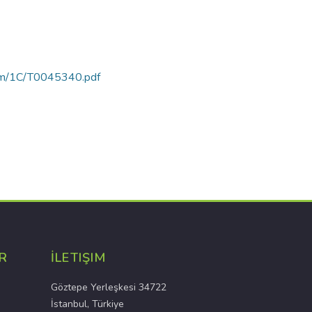
rtam/1C/T0045340.pdf
R
İLETIŞIM
Göztepe Yerleşkesi 34722
İstanbul, Türkiye