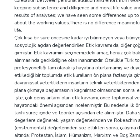
corelation between personal addition and effort from workin
keeping subsistence and dilligence and moral life value and 
results of analyses; we have seen some differences up to 
about the working values.There is no difference meaningful
life.
Çok kısa bir süre öncesine kadar iyi bilinmeyen veya biliniy
sosyolojik açıdan değerlendirilen Etik kavramı da, diğer ço
girmiştir. Etik kavramını seçmemizdeki amaç, henüz çok baki
alınmasında gecikildiğine olan inancımızdır. Özellikle Türk 
profesyonelliği tam olarak iş hayatına oturtamamış ve duygu
etkilediği bir toplumda etik kuralların ön plana fazlasıyla çıkt
davranışsal yeterliliklerin insanların teknik yeterliliklerin
plana çıkmaya başlamasının kaçınılmaz olmasından sonra, eti
İşte, çok geniş anlamı olan etik kavramı, önce toplumsal ve 
hayatındaki önemi açısından incelenmiştir. Bu nedenle ilk ön
tarihi süreç içinde ve teoriler açısından ele alınmıştır. Daha 
değerlere değinerek, yaşam değerlerinden ve Rokeach'ın a
(enstrümental) değerlerinden söz ettikten sonra, çalışma değe
altında; Protestan, İslam, Hümanizm, Marxizm ve Boş Zaman