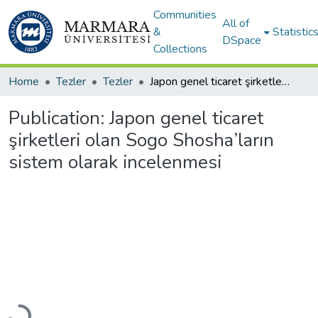
Communities
All of
&
Statistic
DSpace
Collections
Home
Tezler
Tezler
Japon genel ticaret şirketleri olan Sogo Shosha’ların sistem olarak incelenmesi
Publication:
Japon genel ticaret
şirketleri olan Sogo Shosha’ların
sistem olarak incelenmesi
Loading...