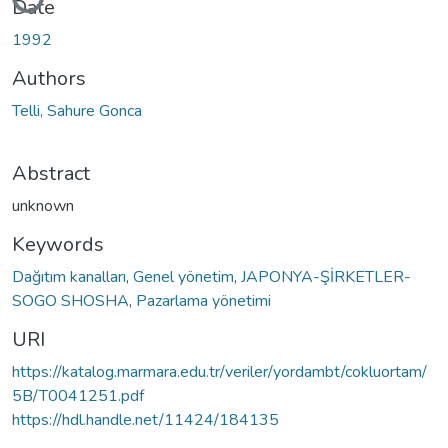
Date
1992
Authors
Telli, Sahure Gonca
Abstract
unknown
Keywords
Dağıtım kanalları
,
Genel yönetim
,
JAPONYA-ŞİRKETLER-
SOGO SHOSHA
,
Pazarlama yönetimi
URI
https://katalog.marmara.edu.tr/veriler/yordambt/cokluortam/
5B/T0041251.pdf
https://hdl.handle.net/11424/184135