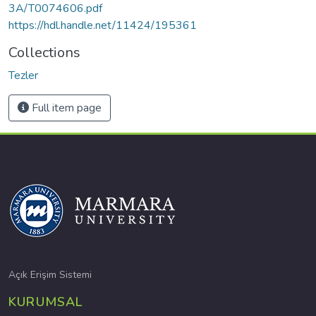
3A/T0074606.pdf
https://hdl.handle.net/11424/195361
Collections
Tezler
Full item page
Açık Erişim Sistemi
KURUMSAL