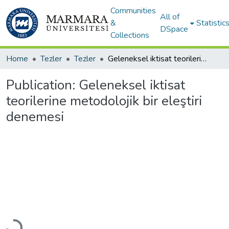
Communities
All of
&
Statistic
DSpace
Collections
Home
Tezler
Tezler
Geleneksel iktisat teorilerine metodolojik bir eleştiri denemesi
Publication:
Geleneksel iktisat
teorilerine metodolojik bir eleştiri
denemesi
Loading...