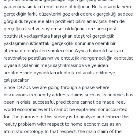
yapamamasındaki temel unsur olduğudur. Bu kapsamda hem
gerçekliğin farklı düzeylerini göz ardı ederek gerçekliği sadece
görgül düzeyde ele alan pozitivist bilim anlayışına, hem de
gerçeğin dilsel ve söylemsel olduğunu ileri süren post
pozitivist yaklaşımlara karşı çıkan eleştirel gerçekçilik
yaklaşımının iktisattaki gerçekçilik sorununa önemli bir
alternatif olduğu ileri sürülecektir. Ayrıca hakim iktisattaki
rasyonalite postülasının ve ontolojik indirgemeciliğin kapitalist
piyasa ilişkilerinin meşrulaştırılmasında ve yeniden
üretilmesinde oynadıkları ideolojik rol analiz edilmeye
çalışılacaktır.
Since 1970s we are going through a phase where
discussions frequently address claims such as; economics has
been in crisis, successful predictions cannot be made, reel
world economic events cannot be explained nor accounted
for. The purpose of this survey is to analyze and criticize this
reality problem with respect to homo economicus as an
atomistic ontology. In that respect, the main claim of the