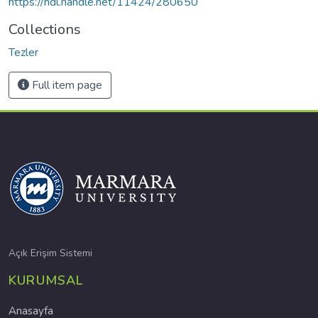
https://hdl.handle.net/11424/280650
Collections
Tezler
Full item page
Açık Erişim Sistemi
KURUMSAL
Anasayfa