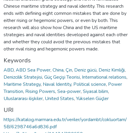
Chinese maritime strategy and naval identity. This research
ends with defining eight common mistakes that are done by
either rising or hegemonic powers, or even by both. This
research will also show how China and the US maritime
strategies and naval identities developed against each other
and whether they could avoid the previous mistakes that
other rival rising and hegemonic powers made.
Keywords
ABD
,
ABD Sea Power
,
China
,
Çin
,
Deniz gücü
,
Deniz Kimliği
,
Denizcilik Stratejisi
,
Güç Geçişi Teorisi
,
International relations
,
Maritime Strategy
,
Naval Identity
,
Political science
,
Power
Transition
,
Rising Powers
,
Sea-power
,
Siyasal bilim
,
Uluslararası ilişkiler
,
United States
,
Yükselen Güçler
URI
https://katalog.marmara.edu.tr/veriler/yordambt/cokluortam/
5B/6298746a6d836.pdf