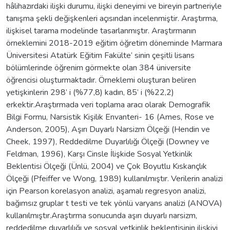
hâlihazırdaki ilişki durumu, ilişki deneyimi ve bireyin partneriyle
tanışma şekli değişkenleri açısından incelenmiştir. Araştırma,
ilişkisel tarama modelinde tasarlanmıştır. Araştırmanın
örneklemini 2018-2019 eğitim öğretim döneminde Marmara
Üniversitesi Atatürk Eğitim Fakülte’ sinin çeşitli lisans
bölümlerinde öğrenim görmekte olan 384 üniversite
öğrencisi oluşturmaktadır. Örneklemi oluşturan beliren
yetişkinlerin 298’ i (%77,8) kadın, 85’ i (%22,2)
erkektir.Araştırmada veri toplama aracı olarak Demografik
Bilgi Formu, Narsistik Kişilik Envanteri- 16 (Ames, Rose ve
Anderson, 2005), Aşırı Duyarlı Narsizm Ölçeği (Hendin ve
Cheek, 1997), Reddedilme Duyarlılığı Ölçeği (Downey ve
Feldman, 1996), Karşı Cinsle İlişkide Sosyal Yetkinlik
Beklentisi Ölçeği (Ünlü, 2004) ve Çok Boyutlu Kıskançlık
Ölçeği (Pfeiffer ve Wong, 1989) kullanılmıştır. Verilerin analizi
için Pearson korelasyon analizi, aşamalı regresyon analizi,
bağımsız gruplar t testi ve tek yönlü varyans analizi (ANOVA)
kullanılmıştır.Araştırma sonucunda aşırı duyarlı narsizm,
reddedilme duyarlılığı ve sosyal yetkinlik beklentisinin ilişkiyi