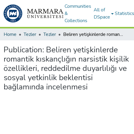
Communities
All of
&
Statistic
DSpace
Collections
Home
Tezler
Tezler
Beliren yetişkinlerde romantik kıskançlığın narsistik kişilik özellikleri, reddedilme duyarlılığı ve sosyal yetkinlik beklentisi bağlamında incelenmesi
Publication:
Beliren yetişkinlerde
romantik kıskançlığın narsistik kişilik
özellikleri, reddedilme duyarlılığı ve
sosyal yetkinlik beklentisi
bağlamında incelenmesi