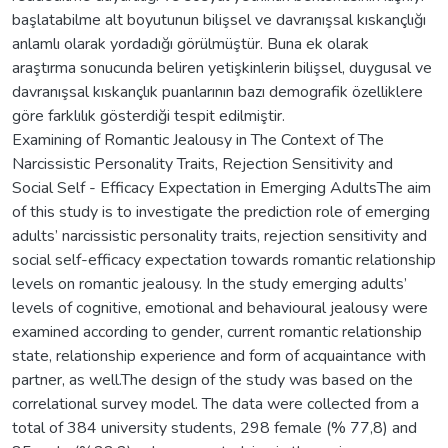
başlatabilme alt boyutunun bilişsel ve davranışsal kıskançlığı
anlamlı olarak yordadığı görülmüştür. Buna ek olarak
araştırma sonucunda beliren yetişkinlerin bilişsel, duygusal ve
davranışsal kıskançlık puanlarının bazı demografik özelliklere
göre farklılık gösterdiği tespit edilmiştir.
Examining of Romantic Jealousy in The Context of The
Narcissistic Personality Traits, Rejection Sensitivity and
Social Self - Efficacy Expectation in Emerging AdultsThe aim
of this study is to investigate the prediction role of emerging
adults’ narcissistic personality traits, rejection sensitivity and
social self-efficacy expectation towards romantic relationship
levels on romantic jealousy. In the study emerging adults’
levels of cognitive, emotional and behavioural jealousy were
examined according to gender, current romantic relationship
state, relationship experience and form of acquaintance with
partner, as well.The design of the study was based on the
correlational survey model. The data were collected from a
total of 384 university students, 298 female (% 77,8) and