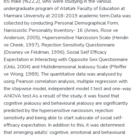
85 male (%22,2), who were studying in the various
undergraduate program of Atatürk Faculty of Education at
Marmara University at 2018-2019 academic term.Data was
collected by conducting Personal Demographical Form,
Narcissistic Personality Inventory- 16 (Ames, Rose ve
Anderson, 2005), Hypersensitive Narcissism Scale (Hendin
ve Cheek, 1997), Rejection Sensitivity Questionnaire
(Downey ve Feldman, 1996), Social Self Efficacy
Expectation in Interacting with Opposite Sex Questionnaire
(Ünlü, 2004) and Multidimensional Jealousy Scale (Pfeiffer
ve Wong, 1989). The quantitative data was analysed by
using Pearson correlation analysis, multiple regression with
the stepwise model, independent model t test and one-way
ANOVA test.As a result of the study, it was found that
cognitive jealousy and behavioural jealousy are significantly
predicted by the hypersensitive narcissism, rejection
sensitivity and being able to start subscale of social self-
efficacy expectation. In addition to this, it was determined
that emerging adults’ cognitive, emotional and behavioural