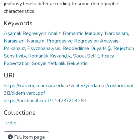
jealousy levels differ according to some demographic
characteristics.
Keywords
Aşamalı Regresyon Analizi Romantic Jealousy
,
Narcissism
,
Narsisizm
,
Narsizm
,
Progressive Regression Analysis
,
Psikanaliz
,
Psychoanalysis
,
Reddedilme Duyarlılığı
,
Rejection
Sensitivity
,
Romantik Kıskançlık
,
Social Self Efficacy
Expectation
,
Sosyal Yetkinlik Beklentisi
URI
https://katalog.marmara.edu.tr/veriler/yordambt/cokluortam/
3B/didem varol.pdf
https://hdl.handle.net/11424/204291
Collections
Tezler
Full item page